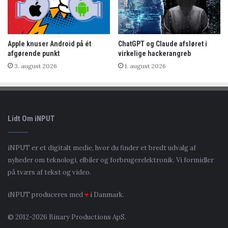
Apple knuser Android på ét
ChatGPT og Claude afsløret i
afgørende punkt
virkelige hackerangreb
3. august 2026
1. august 2026
Lidt Om iNPUT
iNPUT er et digitalt medie, hvor du finder et bredt udvalg af
nyheder om teknologi, elbiler og forbrugerelektronik. Vi formidler
på tværs af tekst og video.
iNPUT produceres med
♥
i Danmark.
© 2012-2026 Binary Productions ApS.