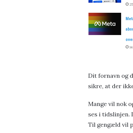
25
Met
abo
ove
1
Dit fornavn og d
sikre, at der ik
Mange vil nok o
ses i tidslinjen
Til gengæld vil