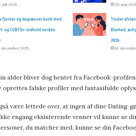
. juli 2026
28. maj 202
a fjerner og begrænser konti med
Tinder afslør
rt- og LGBTQ+-indhold verden
Klarhed, ærli
r
2026
4. december 2025
10. decembe
in alder bliver dog hentet fra Facebook-profilen,
ke oprettes falske profiler med fantasifulde oply
gså være lettede over, at ingen af dine Dating-g
. Ikke engang eksisterende venner vil kunne se din
 personer, du matcher med, kunne se din Faceboo