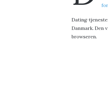
fo
Dating-tjenesten
Danmark. Den vir
browseren.