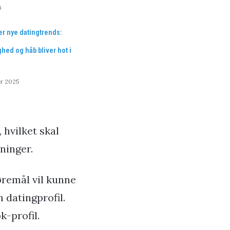
6
er nye datingtrends:
ghed og håb bliver hot i
r 2025
 hvilket skal
sninger.
øremål vil kunne
 datingprofil.
k-profil.