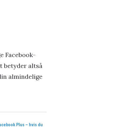
ge Facebook-
et betyder altså
din almindelige
cebook Plus – hvis du