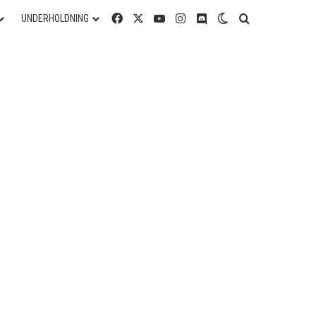
Facebook
X
YouTube
Instagram
Discord
Switch skin
Søg efter
UNDERHOLDNING