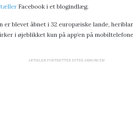
rtæller
Facebook i et blogindlæg.
 er blevet åbnet i 32 europæiske lande, heribla
ker i øjeblikket kun på app’en på mobiltelefonen
ARTIKLEN FORTSÆTTER EFTER ANNONCEN