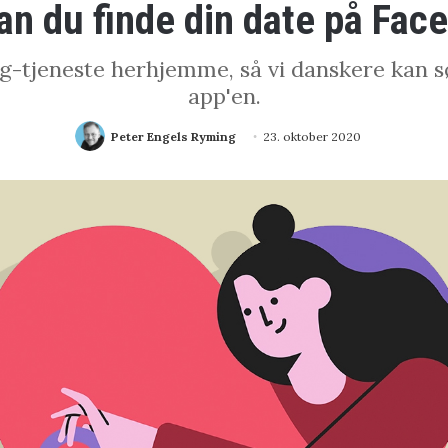
an du finde din date på Fac
g-tjeneste herhjemme, så vi danskere kan s
app'en.
Peter Engels Ryming
23. oktober 2020