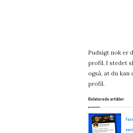
Pudsigt nok er 
profil. I stedet 
også, at du kan 
profil.
Relaterede artikler
Face
ver