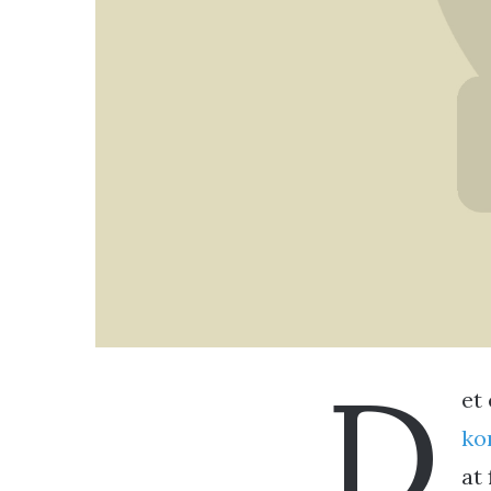
D
et
ko
at