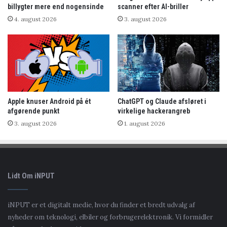
billygter mere end nogensinde
scanner efter AI-briller
4. august 2026
3. august 2026
Apple knuser Android på ét
ChatGPT og Claude afsløret i
afgørende punkt
virkelige hackerangreb
3. august 2026
1. august 2026
Lidt Om iNPUT
iNPUT er et digitalt medie, hvor du finder et bredt udvalg af
nyheder om teknologi, elbiler og forbrugerelektronik. Vi formidler