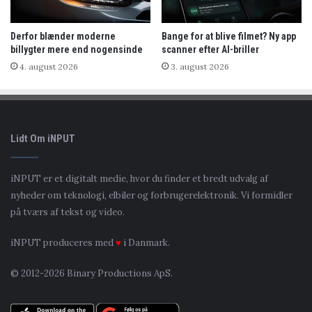
Derfor blænder moderne
Bange for at blive filmet? Ny app
billygter mere end nogensinde
scanner efter AI-briller
4. august 2026
3. august 2026
Lidt Om iNPUT
iNPUT er et digitalt medie, hvor du finder et bredt udvalg af
nyheder om teknologi, elbiler og forbrugerelektronik. Vi formidler
på tværs af tekst og video.
iNPUT produceres med
♥
i Danmark.
© 2012-2026 Binary Productions ApS.