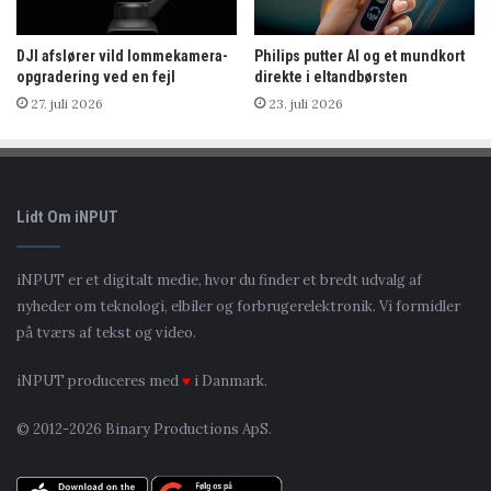
DJI afslører vild lommekamera-
Philips putter AI og et mundkort
opgradering ved en fejl
direkte i eltandbørsten
27. juli 2026
23. juli 2026
Lidt Om iNPUT
iNPUT er et digitalt medie, hvor du finder et bredt udvalg af
nyheder om teknologi, elbiler og forbrugerelektronik. Vi formidler
på tværs af tekst og video.
iNPUT produceres med
♥
i Danmark.
© 2012-2026 Binary Productions ApS.