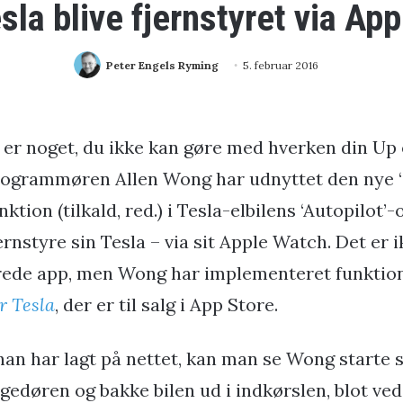
sla blive fjernstyret via Ap
Peter Engels Ryming
5. februar 2016
 er noget, du ikke kan gøre med hverken din Up 
rogrammøren Allen Wong har udnyttet den nye
nktion (tilkald, red.) i Tesla-elbilens ‘Autopilot’-
ernstyre sin Tesla – via sit Apple Watch. Det er
rede app, men Wong har implementeret funktion
r Tesla
, der er til salg i App Store.
han har lagt på nettet, kan man se Wong starte s
gedøren og bakke bilen ud i indkørslen, blot ved 