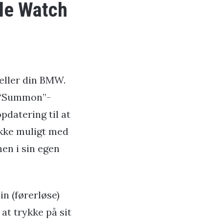
ple Watch
eller din BMW.
 “Summon”-
opdatering til at
 ikke muligt med
en i sin egen
in (førerløse)
at trykke på sit