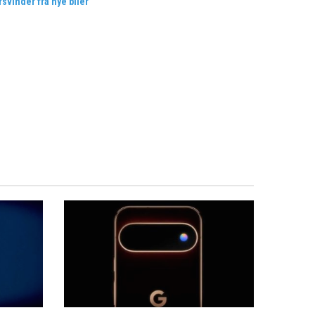
rsvinder fra nye biler