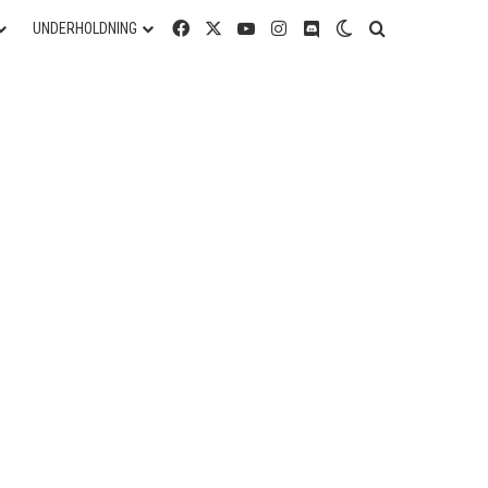
Facebook
X
YouTube
Instagram
Discord
Switch skin
Søg efter
UNDERHOLDNING