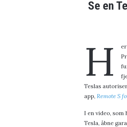
Se en Te
H
er
P
fu
fj
Teslas autorise
app,
Remote S fo
I en video, som 
Tesla, åbne gara