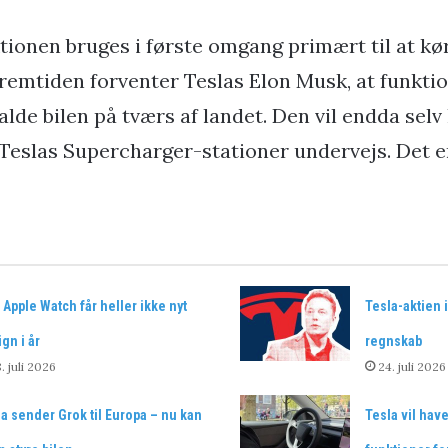
onen bruges i første omgang primært til at kør
fremtiden forventer Teslas Elon Musk, at funkti
lkalde bilen på tværs af landet. Den vil endda sel
 Teslas Supercharger-stationer undervejs. Det er
 Apple Watch får heller ikke nyt
Tesla-aktien i 
gn i år
regnskab
. juli 2026
24. juli 2026
a sender Grok til Europa – nu kan
Tesla vil have