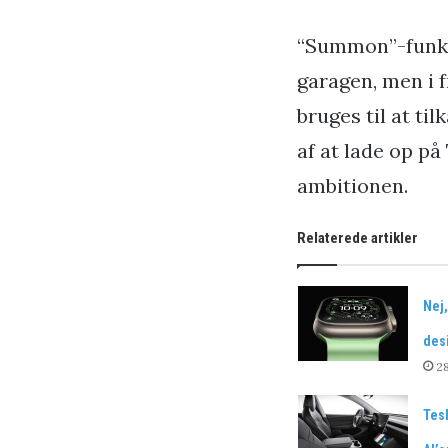
“Summon”-funkti
garagen, men i 
bruges til at ti
af at lade op på
ambitionen.
Relaterede artikler
Nej,
desi
28
Tesl