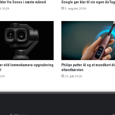
kter fra Sonos i næste måned
Google gør klar til sin egen AirTag
t 2026
3. august 2026
rer vild lommekamera-opgradering
Philips putter AI og et mundkort di
l
eltandbørsten
2026
23. juli 2026