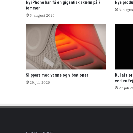
Ny iPhone kan få en gigantisk skærm på 7
Nye produ
tommer
3. augus
5. august 2026
Slippers med varme og vibrationer
DJI afslø
ved en fej
29. juli 2026
27. juli 