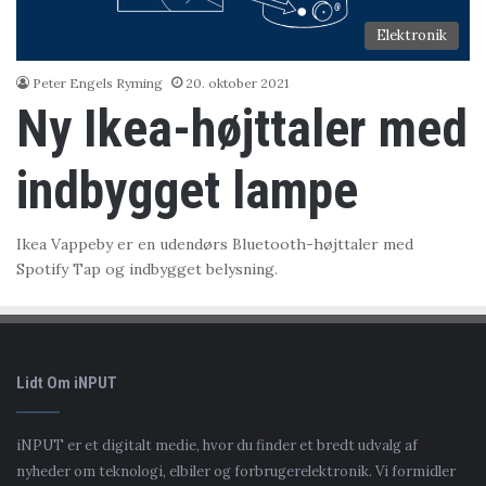
Elektronik
Peter Engels Ryming
20. oktober 2021
Ny Ikea-højttaler med
indbygget lampe
Ikea Vappeby er en udendørs Bluetooth-højttaler med
Spotify Tap og indbygget belysning.
Lidt Om iNPUT
iNPUT er et digitalt medie, hvor du finder et bredt udvalg af
nyheder om teknologi, elbiler og forbrugerelektronik. Vi formidler