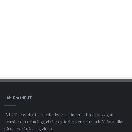
Lidt Om iNPUT
iNPUT er et digitalt medie, hvor du finder et bredt udvalg af
nyheder om teknologi, elbiler og forbrugerelektronik. Vi formidler
på tværs af tekst og video.