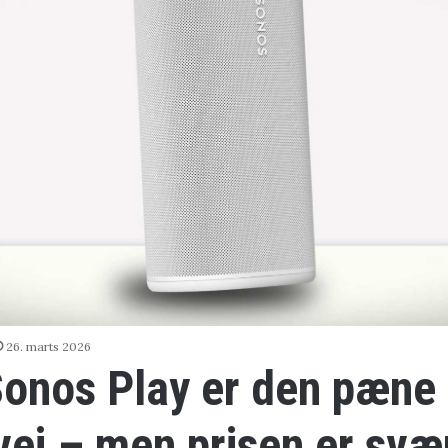
26. marts 2026
onos Play er den pæne
ej – men prisen er svær