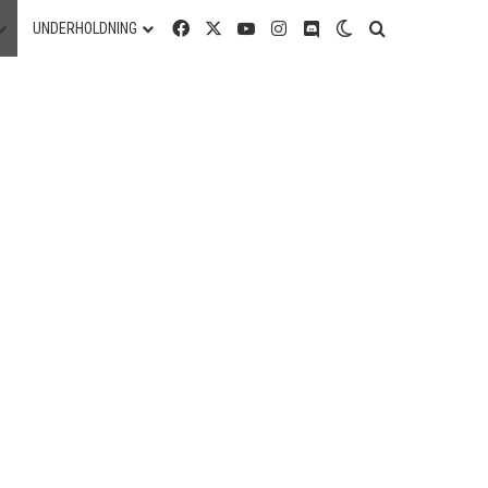
Facebook
X
YouTube
Instagram
Discord
Switch skin
Søg efter
UNDERHOLDNING