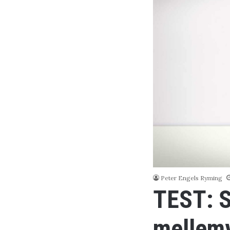
Peter Engels Ryming
TEST: S
mellemv