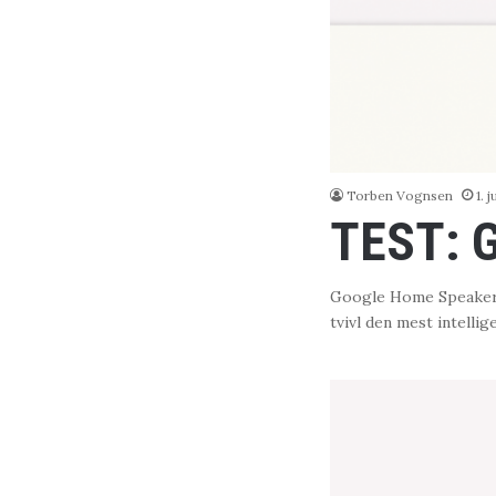
Torben Vognsen
1. 
TEST: 
Google Home Speaker 
tvivl den mest intellig