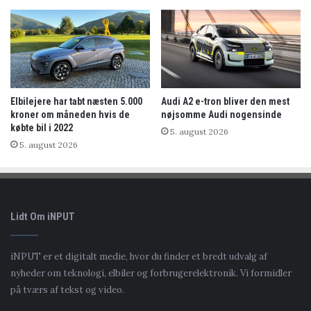
Elbilejere har tabt næsten 5.000
Audi A2 e-tron bliver den mest
kroner om måneden hvis de
nøjsomme Audi nogensinde
købte bil i 2022
5. august 2026
5. august 2026
Lidt Om iNPUT
iNPUT er et digitalt medie, hvor du finder et bredt udvalg af
nyheder om teknologi, elbiler og forbrugerelektronik. Vi formidler
på tværs af tekst og video.