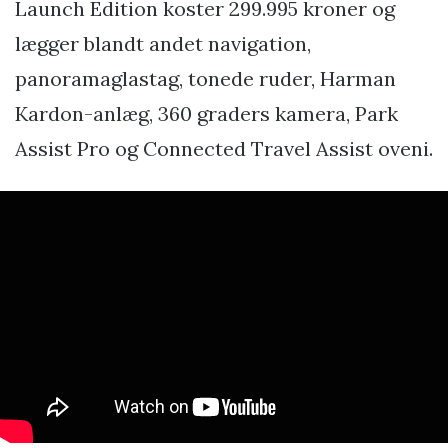
Launch Edition koster 299.995 kroner og
lægger blandt andet navigation,
panoramaglastag, tonede ruder, Harman
Kardon-anlæg, 360 graders kamera, Park
Assist Pro og Connected Travel Assist oveni.