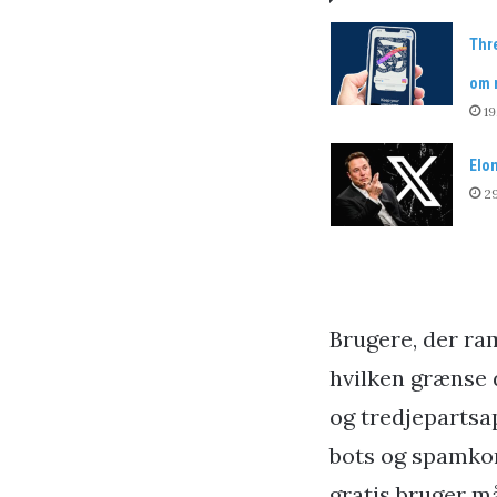
Thre
om 
19
Elon
29
Brugere, der ram
hvilken grænse 
og tredjepartsa
bots og spamkont
gratis bruger m