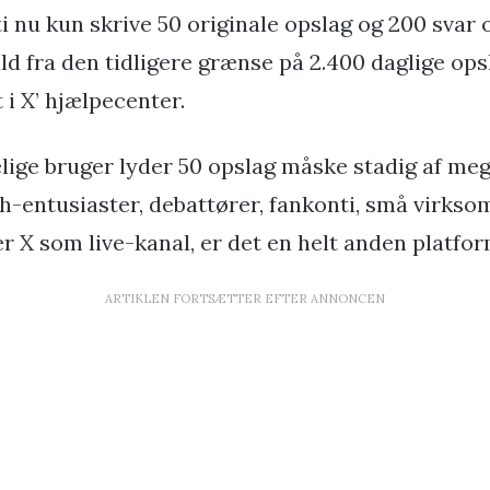
i nu kun skrive 50 originale opslag og 200 svar
ld fra den tidligere grænse på 2.400 daglige op
 i X’ hjælpecenter.
lige bruger lyder 50 opslag måske stadig af meg
ch-entusiaster, debattører, fankonti, små virks
r X som live-kanal, er det en helt anden platfor
ARTIKLEN FORTSÆTTER EFTER ANNONCEN