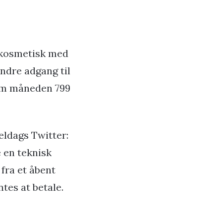
n kosmetisk med
indre adgang til
 om måneden 799
ldags Twitter:
 en teknisk
fra et åbent
tes at betale.