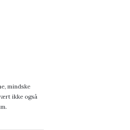
ne, mindske
vært ikke også
um.