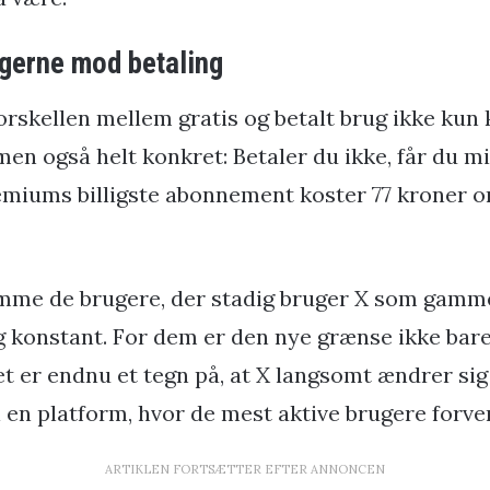
gerne mod betaling
orskellen mellem gratis og betalt brug ikke ku
 men også helt konkret: Betaler du ikke, får du m
remiums billigste abonnement koster 77 kroner
mme de brugere, der stadig bruger X som gamme
og konstant. For dem er den nye grænse ikke bare
t er endnu et tegn på, at X langsomt ændrer sig 
l en platform, hvor de mest aktive brugere forven
ARTIKLEN FORTSÆTTER EFTER ANNONCEN