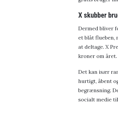
X skubber bru
Dermed bliver f
et blåt flueben,
at deltage. X P
kroner om året.
Det kan især ra
hurtigt, åbent 
begrænsning. De
socialt medie ti