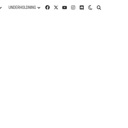
Facebook
X
YouTube
Instagram
Discord
Switch skin
Søg efter
UNDERHOLDNING