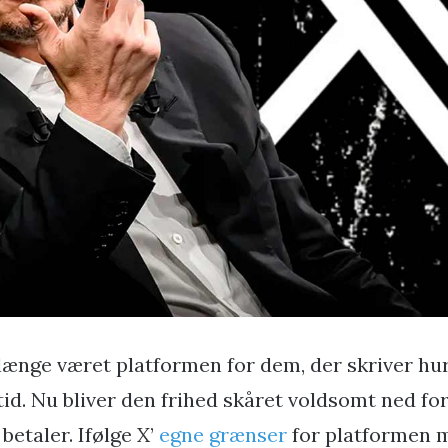
længe været platformen for dem, der skriver hurt
tid. Nu bliver den frihed skåret voldsomt ned fo
 betaler. Ifølge X’
egne grænser
for platformen m