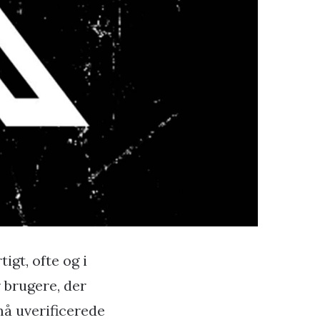
igt, ofte og i
r brugere, der
å uverificerede