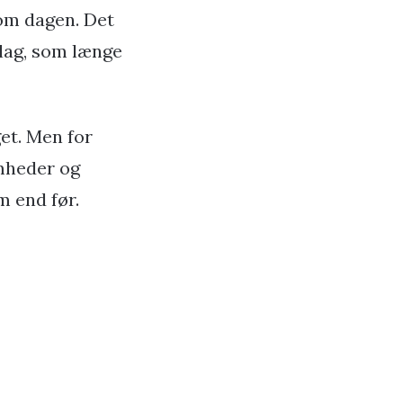
 om dagen. Det
slag, som længe
et. Men for
omheder og
m end før.