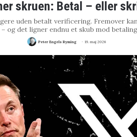
er skruen: Betal – eller skr
ugere uden betalt verificering. Fremover kan
– og det ligner endnu et skub mod betalin
Peter Engels Ryming
19. maj 2026