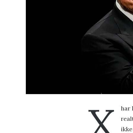
X
har 
real
ikke