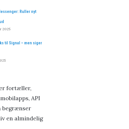
essenger: Ruller nyt
 ud
r 2025
ks til Signal – men siger
2025
er fortæller,
 mobilapps, API
un begrænser
iv en almindelig