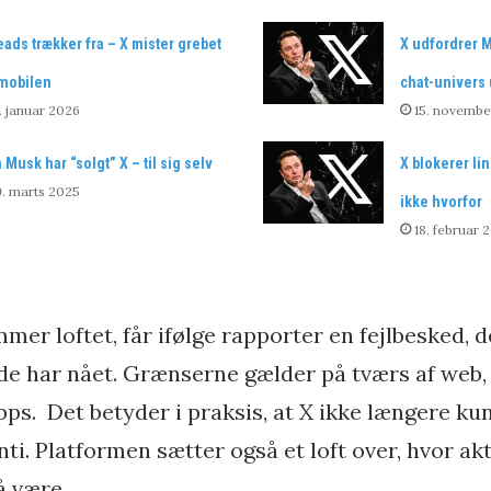
ads trækker fra – X mister grebet
X udfordrer M
mobilen
chat-univers
. januar 2026
15. novembe
 Musk har “solgt” X – til sig selv
X blokerer lin
. marts 2025
ikke hvorfor
18. februar 
mer loftet, får ifølge rapporter en fejlbesked, d
de har nået. Grænserne gælder på tværs af web,
pps. Det betyder i praksis, at X ikke længere k
i. Platformen sætter også et loft over, hvor akt
å være.