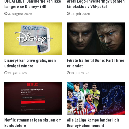
OPDATERET: Danskerne kan ikke
Årets Lego-investering? Spanien
længere se Disney+ i 4K
får eksklusiv VM-pokal
3. august 2026
24. juli 2026
Disney+ kan blive gratis, men
Første trailer til Dune: Part Three
udvalget mindre
er landet
13. juli 2026
10. juli 2026
Netflix strammer igen skruen om
Alle LaLiga-kampe lander i dit
kontodelere
Disney+ abonnement