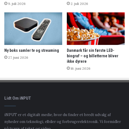
9. juli 2026
2. juli 2026
Ny boks samler tv og streaming
Danmark får sin første LED-
biograf – og billetterne bliver
27. juni 2026
ikke dyrere
16. juni 2026
Lidt Om iNPUT
iNPUT er et digitalt medie, hvor du finder et bredt udvalg af
nyheder om teknologi, elbiler og forbrugerelektronik. Vi formidler
på tværs af tekst og video.