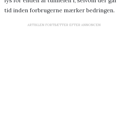
lys for enden af tunnelen i, selvom der går
tid inden forbrugerne mærker bedringen.
ARTIKLEN FORTSÆTTER EFTER ANNONCEN