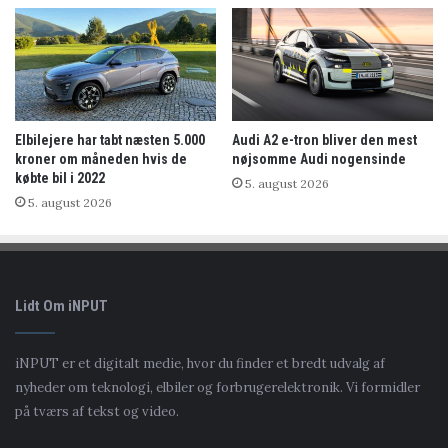
Elbilejere har tabt næsten 5.000
Audi A2 e-tron bliver den mest
kroner om måneden hvis de
nøjsomme Audi nogensinde
købte bil i 2022
5. august 2026
5. august 2026
Lidt Om iNPUT
iNPUT er et digitalt medie, hvor du finder et bredt udvalg af
nyheder om teknologi, elbiler og forbrugerelektronik. Vi formidler
på tværs af tekst og video.