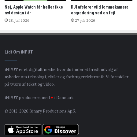
Nej, Apple Watch får heller ikke
DJI afslører vild lommekamera-
nyt design i år
opgradering ved en fejl
28. juli 2026
27. juli 2026
Lidt Om iNPUT
iNPUT er et digitalt medie, hvor du finder et bredt udvalg af
nyheder om teknologi, elbiler og forbrugerelektronik. Vi formidler
på tværs af tekst og video.
iNPUT produceres med
♥
i Danmark.
© 2012-2026 Binary Productions ApS.