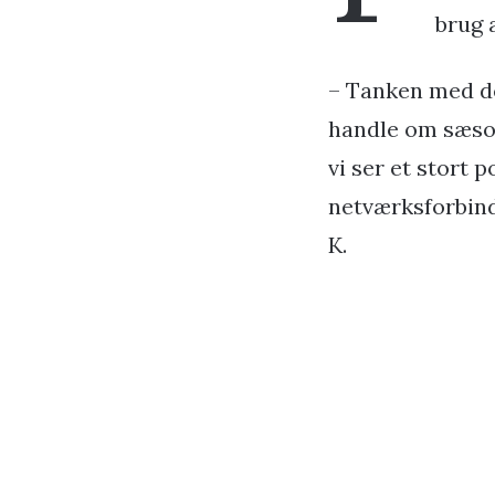
brug 
– Tanken med de
handle om sæsonb
vi ser et stort 
netværksforbinde
K.