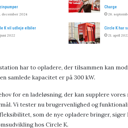
zinpumper
Charge
0. december 2024
26. septemb
le K vil udleje elbiler
Circle K har s
 juni 2022
21. april 202
station har to opladere, der tilsammen kan modta
en samlede kapacitet er på 300 kW.
behov for en ladeløsning, der kan supplere vores
rmål. Vi tester nu brugervenlighed og funktionali
eksibilitet, som de nye opladere bringer, siger P
sudvikling hos Circle K.