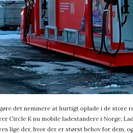
 gøre det nemmere at hurtigt oplade i de store 
rer Circle K nu mobile ladestandere i Norge. L
es lige der, hvor der er størst behov for dem, og 