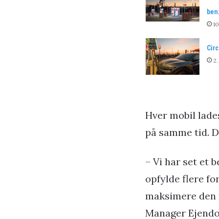
ben
1
Circ
2.
Hver mobil lade
på samme tid. D
– Vi har set et 
opfylde flere fo
maksimere den fl
Manager Ejendom