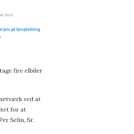
er 2023
at pris på lynopladning
2
ge fire elbiler
 netværk ved at
tet for at
er Selin, Sr.