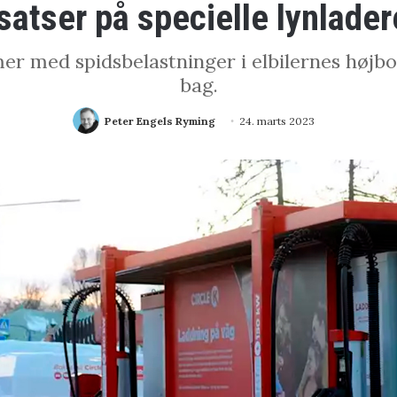
 satser på specielle lynlader
er med spidsbelastninger i elbilernes højbo
bag.
Peter Engels Ryming
24. marts 2023