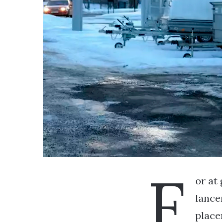
F
or at
lance
placer