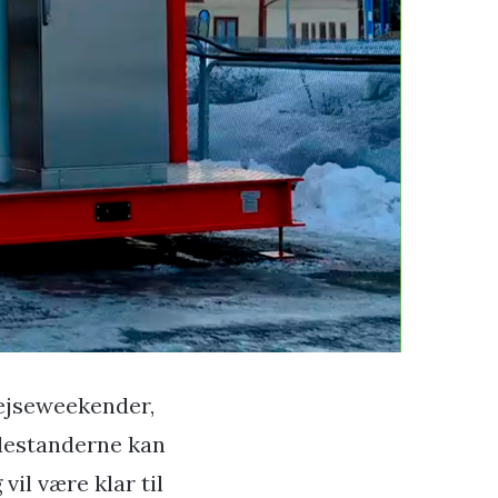
rejseweekender,
adestanderne kan
vil være klar til