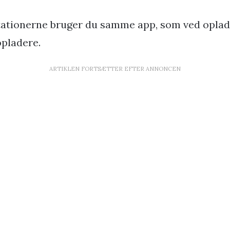
stationerne bruger du samme app, som ved opladn
opladere.
ARTIKLEN FORTSÆTTER EFTER ANNONCEN