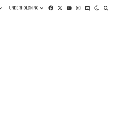
Facebook
X
YouTube
Instagram
Discord
Switch skin
Søg efter
UNDERHOLDNING