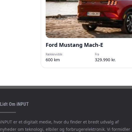
Ford Mustang Mach-E
Rækkevidde
Fra
600 km
329.990 kr.
Lidt Om iNPUT
iNPUT er et digitalt medie, hvor du finder et bredt udvalg af
nyheder om teknologi, elbiler og forbrugerelektronik. Vi formidler