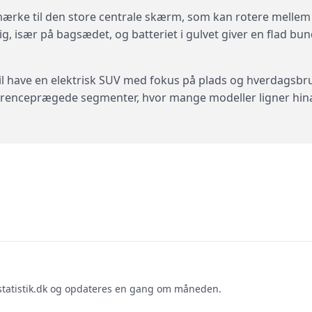
mærke til den store centrale skærm, som kan rotere mellem 
, især på bagsædet, og batteriet i gulvet giver en flad b
il have en elektrisk SUV med fokus på plads og hverdagsbru
urrenceprægede segmenter, hvor mange modeller ligner hina
ilstatistik.dk og opdateres en gang om måneden.