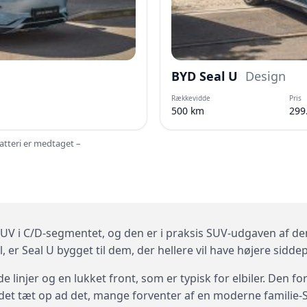
BYD Seal U
Design
Rækkevidde
Pris
500 km
299
batteri er medtaget –
SUV i C/D-segmentet, og den er i praksis SUV-udgaven af d
l, er Seal U bygget til dem, der hellere vil have højere sidde
 linjer og en lukket front, som er typisk for elbiler. Den fo
det tæt op ad det, mange forventer af en moderne familie-