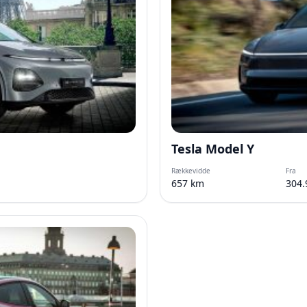
Tesla Model Y
Rækkevidde
Fra
657 km
304.