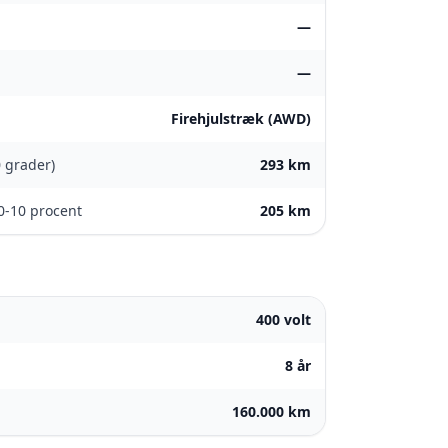
—
—
Firehjulstræk (AWD)
0 grader)
293 km
0-10 procent
205 km
400 volt
8 år
160.000 km