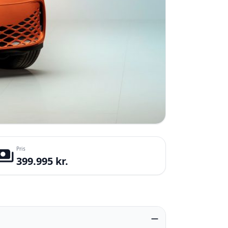
Pris
yments
399.995 kr.
—