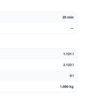
29 min
—
1.121 l
2.123 l
0 l
1.000 kg