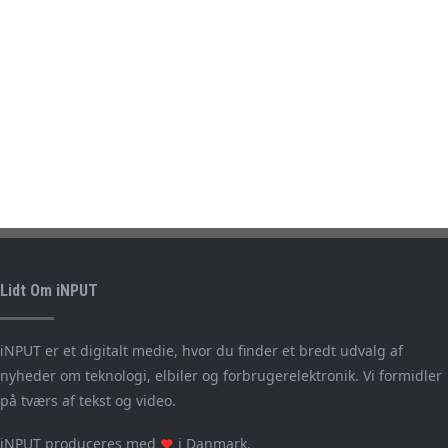
Lidt Om iNPUT
iNPUT er et digitalt medie, hvor du finder et bredt udvalg af
nyheder om teknologi, elbiler og forbrugerelektronik. Vi formidler
på tværs af tekst og video.
iNPUT produceres med
i Danmark.
❤