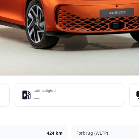
Ladehastighed
ev_station
pa
—
424 km
Forbrug (WLTP)