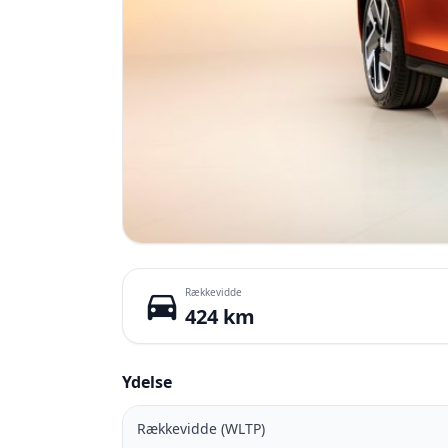
Rækkevidde
directions_car
424 km
Ydelse
Rækkevidde (WLTP)