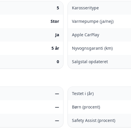
5
Karosseritype
Stor
Varmepumpe (ja/nej)
Ja
Apple CarPlay
5 år
Nyvognsgaranti (km)
0
Salgstal opdateret
—
Testet i (år)
—
Børn (procent)
—
Safety Assist (procent)