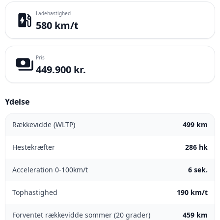
Ladehastighed
ev_station
580 km/t
Pris
payments
449.900 kr.
Ydelse
Rækkevidde (WLTP)
499 km
Hestekræfter
286 hk
Acceleration 0-100km/t
6 sek.
Tophastighed
190 km/t
Forventet rækkevidde sommer (20 grader)
459 km