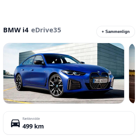
BMW i4
eDrive35
+ Sammenlign
Rækkevidde
directions_car
499 km