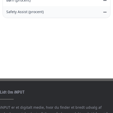
Børn (procent)
—
Safety Assist (procent)
—
Lidt Om iNPUT
iNPUT er et digitalt medie, hvor du finder et bredt udvalg af