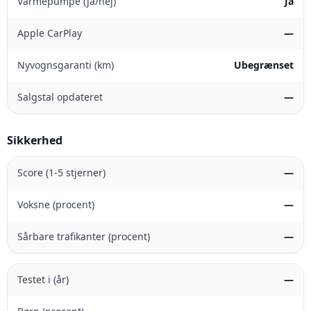
Varmepumpe (ja/nej)
Ja
Apple CarPlay
—
Nyvognsgaranti (km)
Ubegrænset
Salgstal opdateret
—
Sikkerhed
Score (1-5 stjerner)
—
Voksne (procent)
—
Sårbare trafikanter (procent)
—
Testet i (år)
—