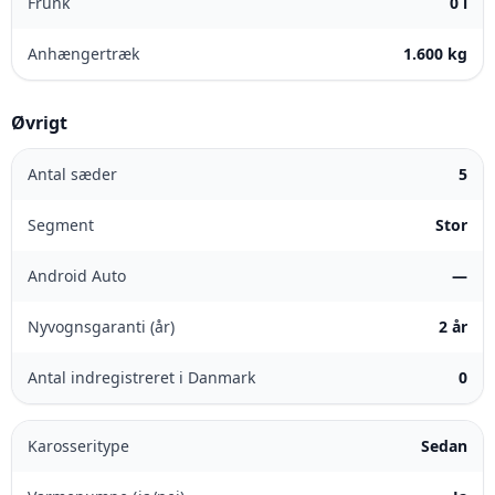
Frunk
0 l
Anhængertræk
1.600 kg
Øvrigt
Antal sæder
5
Segment
Stor
Android Auto
—
Nyvognsgaranti (år)
2 år
Antal indregistreret i Danmark
0
Karosseritype
Sedan