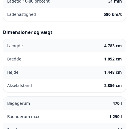
Ladetid 10-80 procent
31 min
Ladehastighed
580 km/t
Dimensioner og vægt
Længde
4.783 cm
Bredde
1.852 cm
Højde
1.448 cm
Akselafstand
2.856 cm
Bagagerum
470 l
Bagagerum max
1.290 l