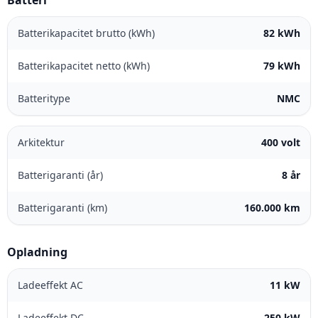
Batterikapacitet brutto (kWh)
82 kWh
Batterikapacitet netto (kWh)
79 kWh
Batteritype
NMC
Arkitektur
400 volt
Batterigaranti (år)
8 år
Batterigaranti (km)
160.000 km
Opladning
Ladeeffekt AC
11 kW
Ladeeffekt DC
250 kW