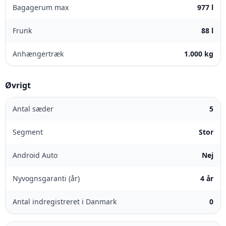
Bagagerum max
977 l
Frunk
88 l
Anhængertræk
1.000 kg
Øvrigt
Antal sæder
5
Segment
Stor
Android Auto
Nej
Nyvognsgaranti (år)
4 år
Antal indregistreret i Danmark
0