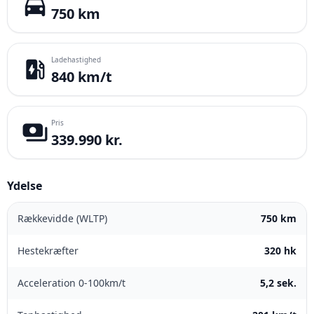
directions_car
750 km
Ladehastighed
ev_station
840 km/t
Pris
payments
339.990 kr.
Ydelse
Rækkevidde (WLTP)
750 km
Hestekræfter
320 hk
Acceleration 0-100km/t
5,2 sek.