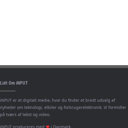
Lidt Om iNPUT
iNPUT er et digitalt medie, hvor du finder et bredt udvalg af
nyheder om teknologi, elbiler og forbrugerelektronik. Vi formidler
på tværs af tekst og video.
iNPUT produceres med
i Danmark.
❤