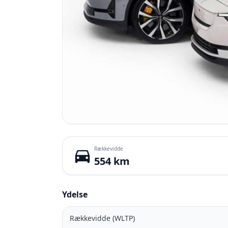
Rækkevidde
directions_car
554 km
Ydelse
Rækkevidde (WLTP)