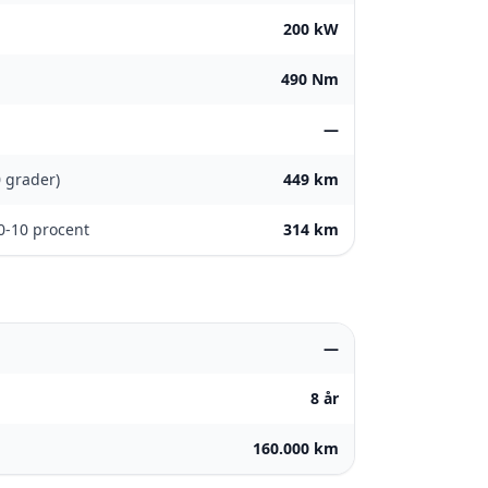
200 kW
490 Nm
—
0 grader)
449 km
0-10 procent
314 km
—
8 år
160.000 km