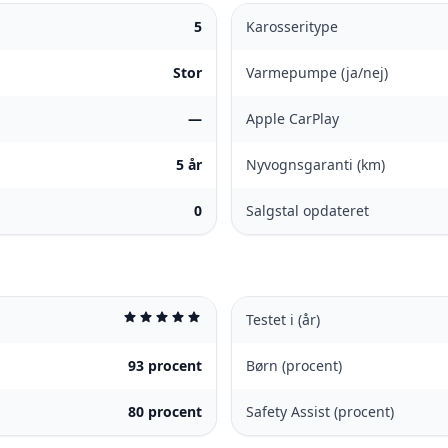
5
Karosseritype
Stor
Varmepumpe (ja/nej)
—
Apple CarPlay
5 år
Nyvognsgaranti (km)
0
Salgstal opdateret
star
star
star
star
star
Testet i (år)
93 procent
Børn (procent)
80 procent
Safety Assist (procent)