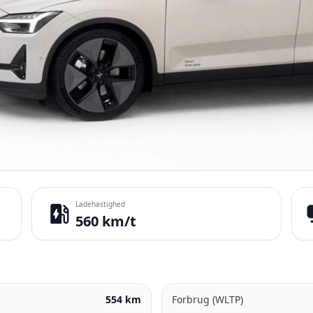
Ladehastighed
ev_station
pa
560 km/t
554 km
Forbrug (WLTP)