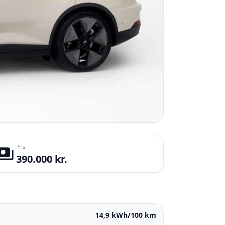
Pris
yments
390.000 kr.
14,9 kWh/100 km