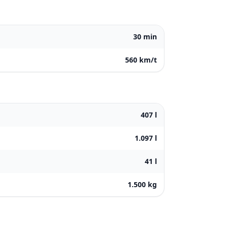
30 min
560 km/t
407 l
1.097 l
41 l
1.500 kg