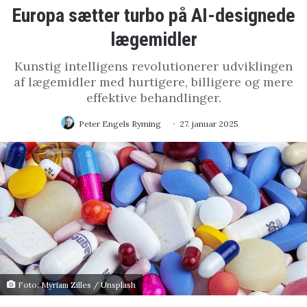
Europa sætter turbo på AI-designede
lægemidler
Kunstig intelligens revolutionerer udviklingen
af lægemidler med hurtigere, billigere og mere
effektive behandlinger.
Peter Engels Ryming
27. januar 2025
Foto:
Myriam Zilles
/
Unsplash