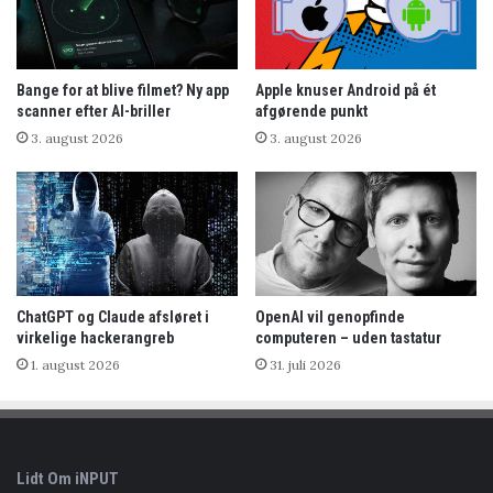
Bange for at blive filmet? Ny app
Apple knuser Android på ét
scanner efter AI-briller
afgørende punkt
3. august 2026
3. august 2026
ChatGPT og Claude afsløret i
OpenAI vil genopfinde
virkelige hackerangreb
computeren – uden tastatur
1. august 2026
31. juli 2026
Lidt Om iNPUT