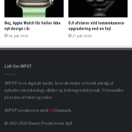
Nej, Apple Watch får heller ikke
DJI afslører vild lommekamera-
nyt design i år
opgradering ved en fejl
28. juli 2026
27. juli 2026
Lidt Om iNPUT
iNPUT er et digitalt medie, hvor du finder et bredt udvalg af
nyheder om teknologi, elbiler og forbrugerelektronik. Vi formidler
på tværs af tekst og video.
iNPUT produceres med
♥
i Danmark.
© 2012-2026 Binary Productions ApS.