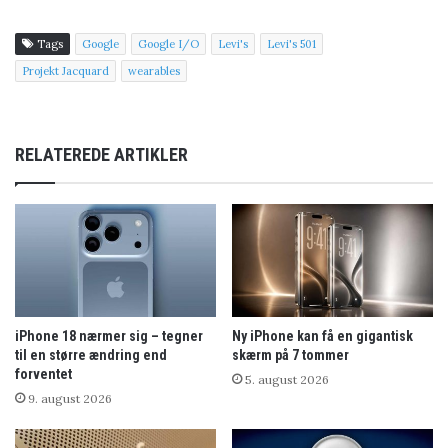
Tags
Google
Google I/O
Levi's
Levi's 501
Projekt Jacquard
wearables
RELATEREDE ARTIKLER
iPhone 18 nærmer sig – tegner
Ny iPhone kan få en gigantisk
til en større ændring end
skærm på 7 tommer
forventet
5. august 2026
9. august 2026