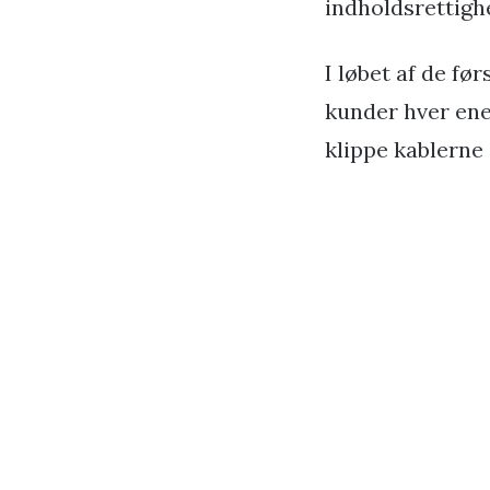
indholdsrettighe
I løbet af de fø
kunder hver enes
klippe kablerne