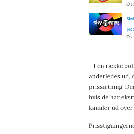
26
Sky
pro
7.
– I en række bol
anderledes ud, d
prissætning. Der
hvis de har ekst
kanaler ud over
Prisstigningerne