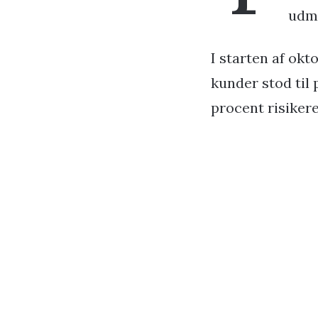
udme
I starten af okt
kunder stod til
procent risikere