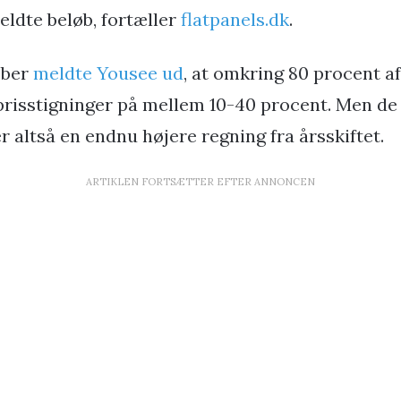
ldte beløb, fortæller
flatpanels.dk
.
ober
meldte Yousee ud
, at omkring 80 procent af
 prisstigninger på mellem 10-40 procent. Men de
r altså en endnu højere regning fra årsskiftet.
ARTIKLEN FORTSÆTTER EFTER ANNONCEN