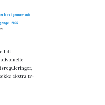
r blev i gennemsnit
gange i 2025
026
e lidt
ndividuelle
isreguleringer,
række ekstra tv-