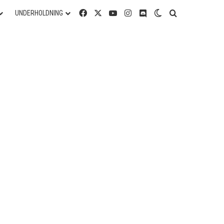
Facebook
X
YouTube
Instagram
Discord
Switch skin
Søg efter
UNDERHOLDNING