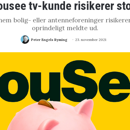
usee tv-kunde risikerer sto
nem bolig- eller antenneforeninger risikerer
oprindeligt meldte ud.
Peter Engels Ryming
23. november 2021