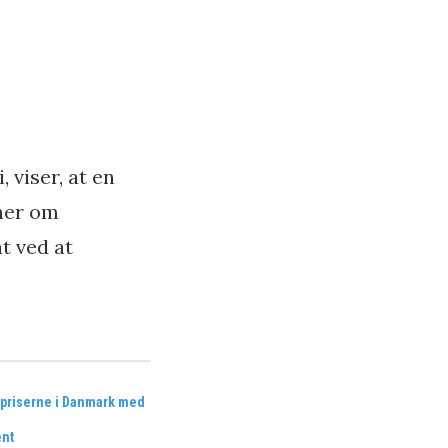
 viser, at en
oner om
t ved at
 priserne i Danmark med
ent