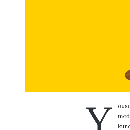
Y
ouse
med 
kund