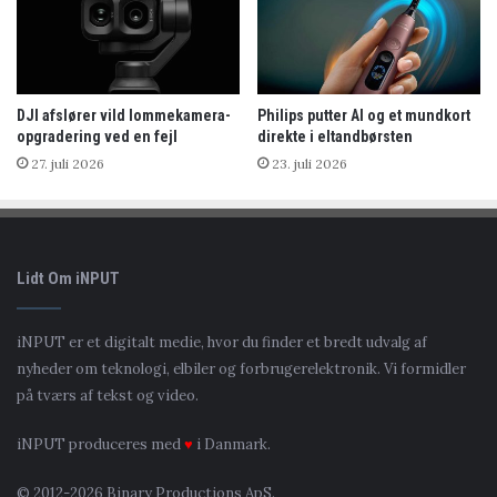
DJI afslører vild lommekamera-
Philips putter AI og et mundkort
opgradering ved en fejl
direkte i eltandbørsten
27. juli 2026
23. juli 2026
Lidt Om iNPUT
iNPUT er et digitalt medie, hvor du finder et bredt udvalg af
nyheder om teknologi, elbiler og forbrugerelektronik. Vi formidler
på tværs af tekst og video.
iNPUT produceres med
♥
i Danmark.
© 2012-2026 Binary Productions ApS.