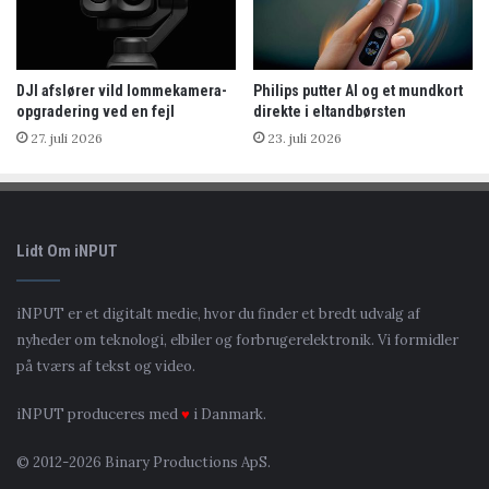
DJI afslører vild lommekamera-
Philips putter AI og et mundkort
opgradering ved en fejl
direkte i eltandbørsten
27. juli 2026
23. juli 2026
Lidt Om iNPUT
iNPUT er et digitalt medie, hvor du finder et bredt udvalg af
nyheder om teknologi, elbiler og forbrugerelektronik. Vi formidler
på tværs af tekst og video.
iNPUT produceres med
♥
i Danmark.
© 2012-2026 Binary Productions ApS.