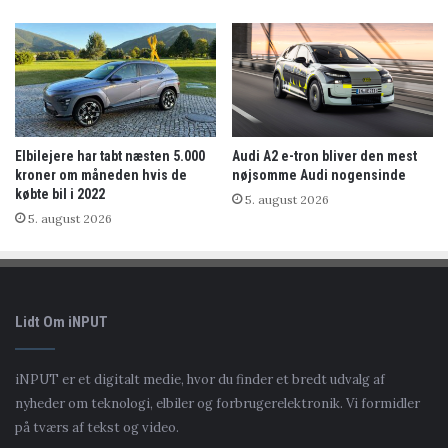
Elbilejere har tabt næsten 5.000
Audi A2 e-tron bliver den mest
kroner om måneden hvis de
nøjsomme Audi nogensinde
købte bil i 2022
5. august 2026
5. august 2026
Lidt Om iNPUT
iNPUT er et digitalt medie, hvor du finder et bredt udvalg af
nyheder om teknologi, elbiler og forbrugerelektronik. Vi formidler
på tværs af tekst og video.