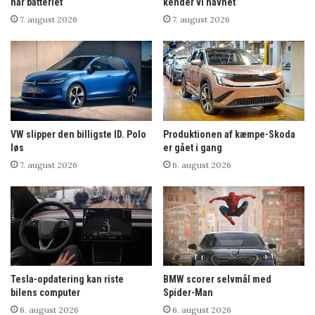
når batteriet
kender vi navnet
7. august 2026
7. august 2026
VW slipper den billigste ID. Polo
Produktionen af kæmpe-Skoda
løs
er gået i gang
7. august 2026
6. august 2026
Tesla-opdatering kan riste
BMW scorer selvmål med
bilens computer
Spider-Man
6. august 2026
6. august 2026