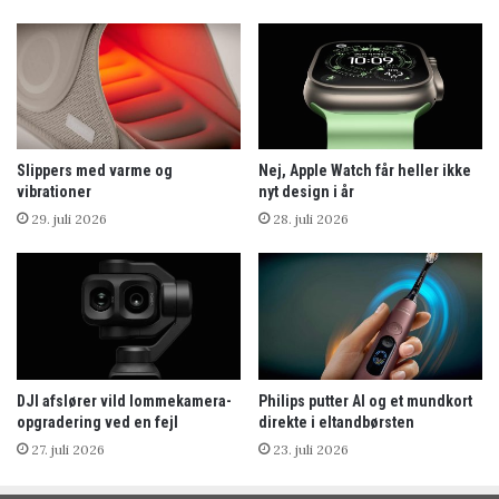
Slippers med varme og
Nej, Apple Watch får heller ikke
vibrationer
nyt design i år
29. juli 2026
28. juli 2026
DJI afslører vild lommekamera-
Philips putter AI og et mundkort
opgradering ved en fejl
direkte i eltandbørsten
27. juli 2026
23. juli 2026