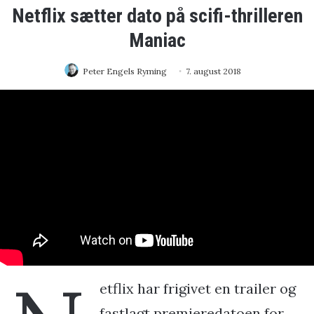
Netflix sætter dato på scifi-thrilleren
Maniac
Peter Engels Ryming
7. august 2018
etflix har frigivet en trailer og
fastlagt premieredatoen for