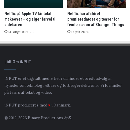
Netflix på Apple TV får total
Netflix har afsløret
makeover – og siger farvel til
premieredatoer og teaser for
sidebaren
femte sæson af Stranger Things
14. august 2025
17. juli 2025
Lidt Om iNPUT
iNPUT er et digitalt medie, hvor du finder et bredt udvalg af
nyheder om teknologi, elbiler og forbrugerelektronik. Vi formidler
på tværs af tekst og video.
iNPUT produceres med
♥
i Danmark.
© 2012-2026 Binary Productions ApS.