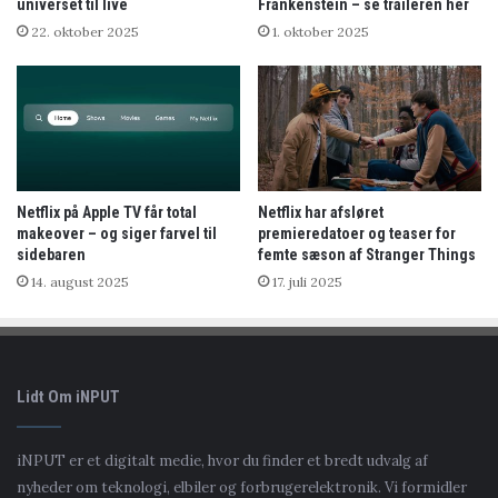
universet til live
Frankenstein – se traileren her
22. oktober 2025
1. oktober 2025
Netflix på Apple TV får total
Netflix har afsløret
makeover – og siger farvel til
premieredatoer og teaser for
sidebaren
femte sæson af Stranger Things
14. august 2025
17. juli 2025
Lidt Om iNPUT
iNPUT er et digitalt medie, hvor du finder et bredt udvalg af
nyheder om teknologi, elbiler og forbrugerelektronik. Vi formidler