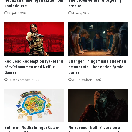
Netflix strammer igen skruen om
The Crown vender tilbage i ny
kontodelere
prequel
9. juli 2026
4. maj 2026
Red Dead Redemption rykker ind
Stranger Things finale sæsonen
på tv’et sammen med Netflix
nærmer sig – her er den første
Games
trailer
14. november 2025
30. oktober 2025
Settle in: Netflix bringer Catan-
Nu kommer Netflix’ version af