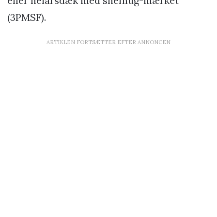
eller helårsdæk med snefnug-mærket
(3PMSF).
ARTIKLEN FORTSÆTTER EFTER ANNONCEN