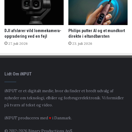
DJI afslører vild lommekamera-
Philips putter AI og et mundkort
opgradering ved en fejl
direkte i eltandbørsten
27. juli 2026
23. juli 2026
Lidt Om iNPUT
iNPUT er et digitalt medie, hvor du finder et bredt udvalg af
nyheder om teknologi, elbiler og forbrugerelektronik. Vi formidler
på tværs af tekst og video.
iNPUT produceres med
♥
i Danmark.
© 2012-2026 Binary Productions ApS.