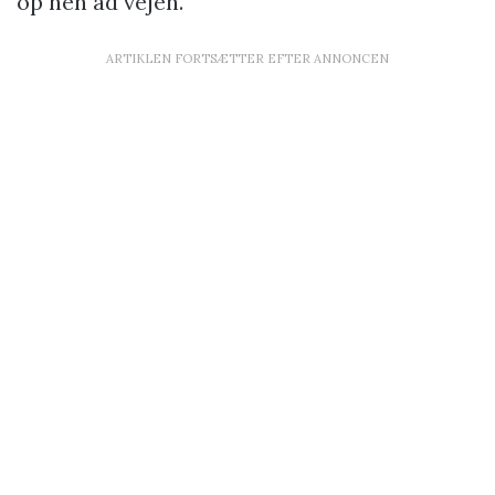
op hen ad vejen.
ARTIKLEN FORTSÆTTER EFTER ANNONCEN