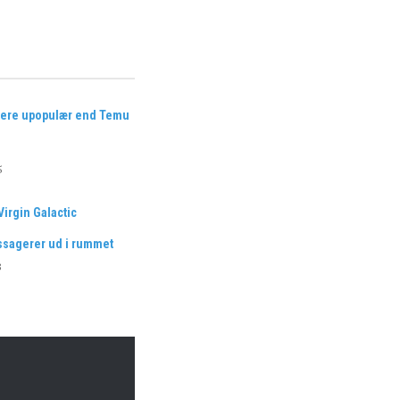
mere upopulær end Temu
5
Virgin Galactic
ssagerer ud i rummet
3