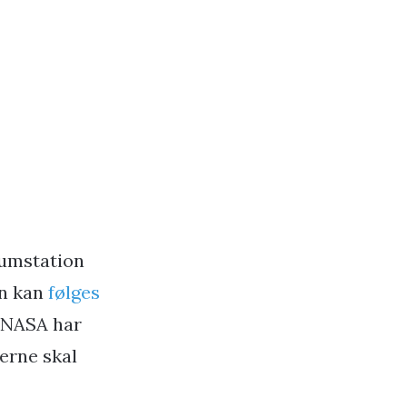
Rumstation
en kan
følges
. NASA har
erne skal