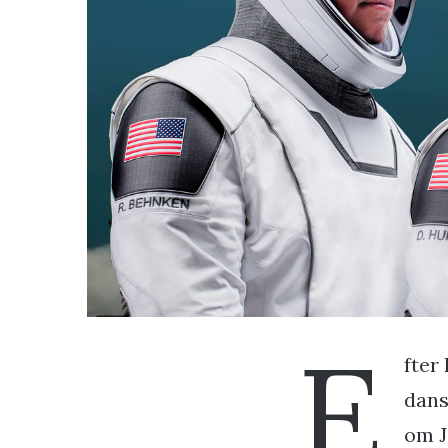
E
fter
dans
om J