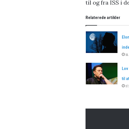
til og fra ISS i
Relaterede artikler
Elo
inde
11
Lov
til 
17