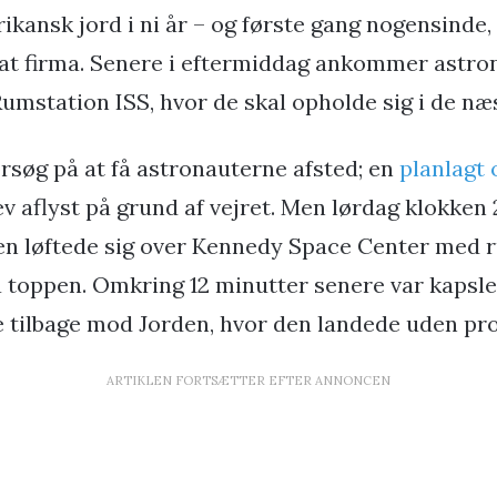
ikansk jord i ni år – og første gang nogensinde, 
ivat firma. Senere i eftermiddag ankommer astro
Rumstation ISS, hvor de skal opholde sig i de n
orsøg på at få astronauterne afsted; en
planlagt
v aflyst på grund af vejret. Men lørdag klokken 21
en løftede sig over Kennedy Space Center med
toppen. Omkring 12 minutter senere var kapsle
 tilbage mod Jorden, hvor den landede uden pr
ARTIKLEN FORTSÆTTER EFTER ANNONCEN