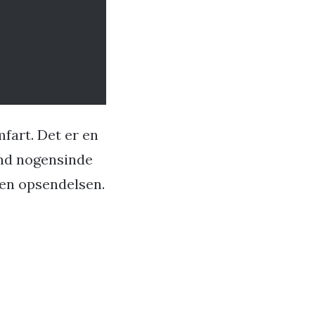
fart. Det er en
end nogensinde
den opsendelsen.