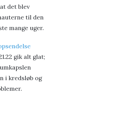
at det blev
nauterne til den
æste mange uger.
 opsendelse
.22 gik alt glat;
 rumkapslen
n i kredsløb og
oblemer.