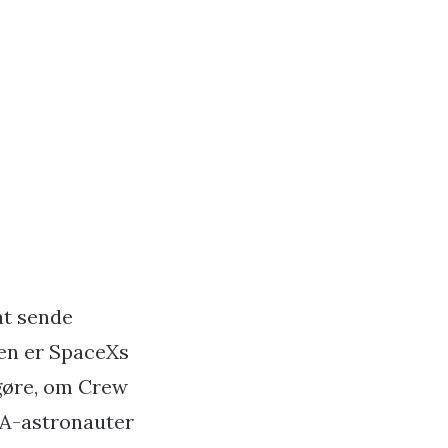
at sende
en er SpaceXs
fgøre, om Crew
SA-astronauter