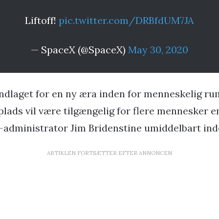
Liftoff!
pic.twitter.com/DRBfdUM7JA
— SpaceX (@SpaceX)
May 30, 2020
ndlaget for en ny æra inden for menneskelig rum
plads vil være tilgængelig for flere mennesker 
-administrator Jim Bridenstine umiddelbart in
ARTIKLEN FORTSÆTTER EFTER ANNONCEN