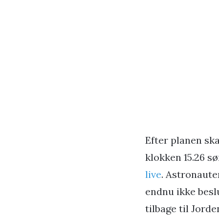
Efter planen sk
klokken 15.26 s
live
. Astronaute
endnu ikke besl
tilbage til Jorde