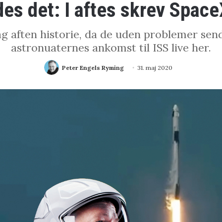
es det: I aftes skrev Space
g aften historie, da de uden problemer se
astronuaternes ankomst til ISS live her.
Peter Engels Ryming
31. maj 2020