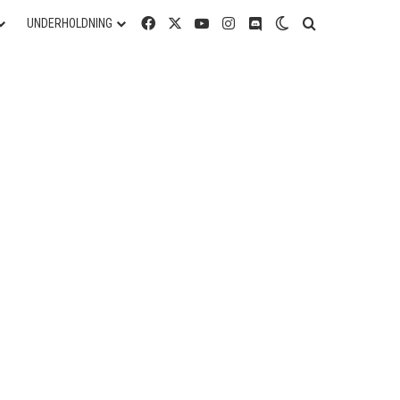
Facebook
X
YouTube
Instagram
Discord
Switch skin
Søg efter
UNDERHOLDNING