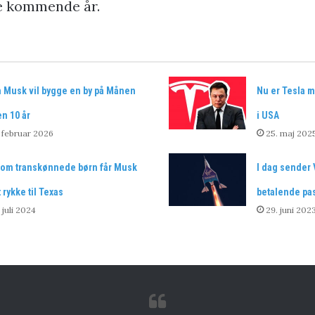
 de kommende år.
n Musk vil bygge en by på Månen
Nu er Tesla 
n 10 år
i USA
. februar 2026
25. maj 202
 om transkønnede børn får Musk
I dag sender 
at rykke til Texas
betalende pa
. juli 2024
29. juni 202