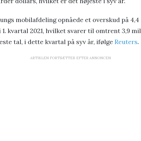
arder dollars, hvilket er det højeste i syv år.
ngs mobilafdeling opnåede et overskud på 4,4 
1. kvartal 2021, hvilket svarer til omtrent 3,9 mil
ste tal, i dette kvartal på syv år, ifølge
Reuters
.
ARTIKLEN FORTSÆTTER EFTER ANNONCEN