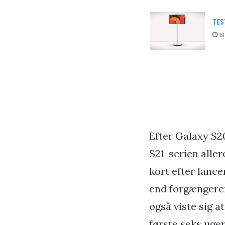
TES
18
Efter Galaxy S2
S21-serien aller
kort efter lance
end forgængeren
også viste sig 
første seks uger