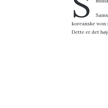
S
milli
Samsu
koreanske won i 
Dette er det høje