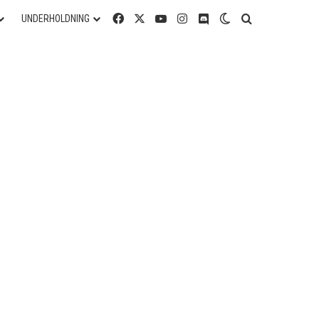
Facebook
X
YouTube
Instagram
Discord
Switch skin
Søg efter
UNDERHOLDNING