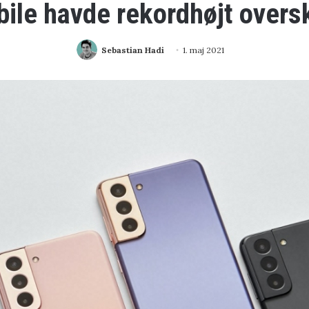
le havde rekordhøjt overs
Sebastian Hadi
1. maj 2021