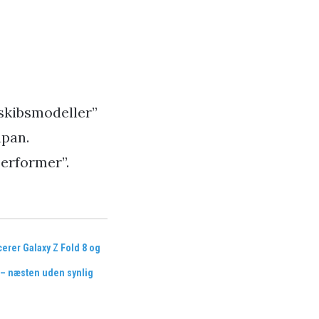
gskibsmodeller”
apan.
erformer”.
rer Galaxy Z Fold 8 og
a – næsten uden synlig