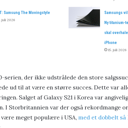
T: Samsung The Movingstyle
Samsungs vil
. juli 2026
Ny titanium-t
skal overhale
iPhone
15. juli 2026
0-serien, der ikke udstrålede den store salgssuc
ede ud til at være en større succes. Dette var al
ringen. Salget af Galaxy S21 i Korea var angivel
. I Storbritannien var der også rekordmange o
at være meget populære i USA,
med et dobbelt så 
.