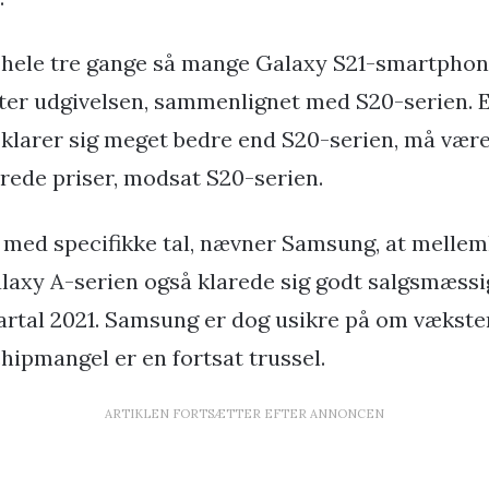
v hele tre gange så mange Galaxy S21-smartphone
ter udgivelsen, sammenlignet med S20-serien. 
en klarer sig meget bedre end S20-serien, må vær
ede priser, modsat S20-serien.
med specifikke tal, nævner Samsung, at mellem
alaxy A-serien også klarede sig godt salgsmæssi
vartal 2021. Samsung er dog usikre på om vækste
hipmangel er en fortsat trussel.
ARTIKLEN FORTSÆTTER EFTER ANNONCEN