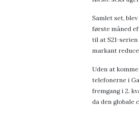
Samlet set, ble
første måned ef
til at S21-seri
markant reducer
Uden at komme 
telefonerne i G
fremgang i 2. k
da den globale c