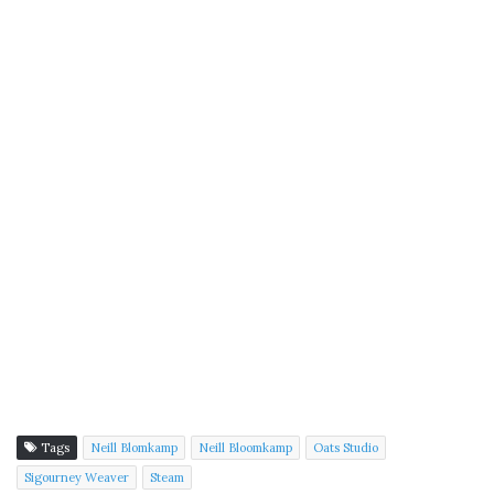
Tags
Neill Blomkamp
Neill Bloomkamp
Oats Studio
Sigourney Weaver
Steam