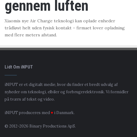
gennem luften
Xiaomis nye Air Charge teknologi kan oplade enheder
trådløst helt uden fysisk kontakt – firmaet lover opladning
med flere meters afstand.
Lidt Om iNPUT
iNPUT er et digitalt medie, hvor du finder et bredt udvalg af
nyheder om teknologi, elbiler og forbrugerelektronik. Vi formidler
på tværs af tekst og video.
iNPUT produceres med
♥
i Danmark.
© 2012-2026 Binary Productions ApS.