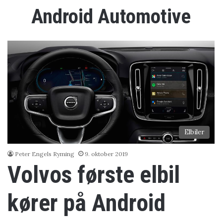
Android Automotive
Elbiler
Peter Engels Ryming
9. oktober 2019
Volvos første elbil
kører på Android