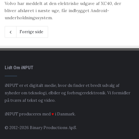
Volvo har meddelt at den elektriske udgave af XC40, der
bliver afsløret i næste uge, får indbygget Android-
underholdningssystem.
Forrige side
Lidt Om iNPUT
iNPUT er et digitalt medie, hvor du finder et bredt udvalg af
nyheder om teknologi, elbiler og forbrugerelektronik. Vi formidler
på tværs af tekst og video.
iNPUT produceres med
♥
i Danmark.
© 2012-2026 Binary Productions ApS.