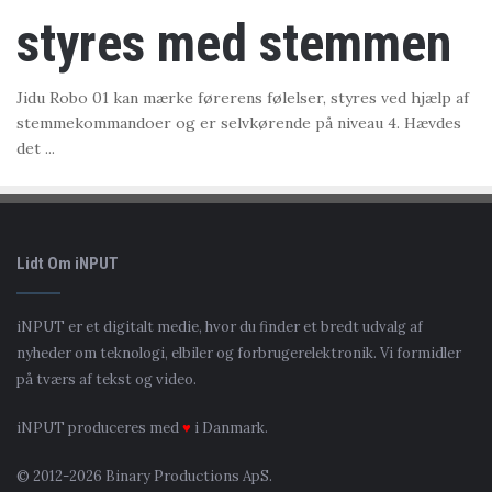
styres med stemmen
Jidu Robo 01 kan mærke førerens følelser, styres ved hjælp af
stemmekommandoer og er selvkørende på niveau 4. Hævdes
det ...
Lidt Om iNPUT
iNPUT er et digitalt medie, hvor du finder et bredt udvalg af
nyheder om teknologi, elbiler og forbrugerelektronik. Vi formidler
på tværs af tekst og video.
iNPUT produceres med
♥
i Danmark.
© 2012-2026 Binary Productions ApS.