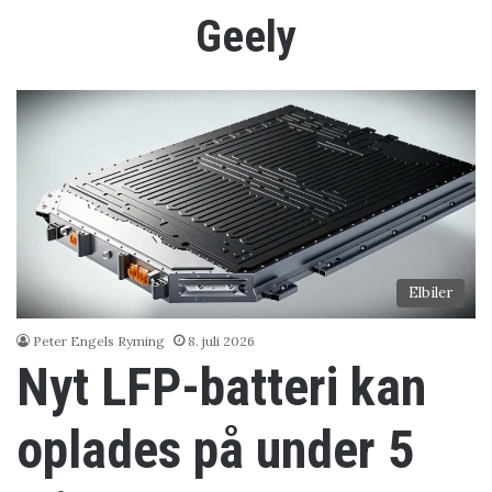
Geely
Elbiler
Peter Engels Ryming
8. juli 2026
Nyt LFP-batteri kan
oplades på under 5