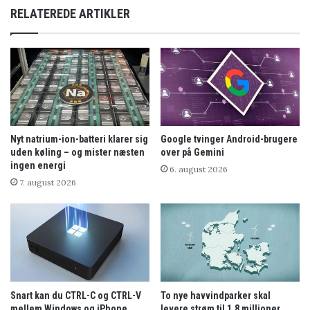
RELATEREDE ARTIKLER
Nyt natrium-ion-batteri klarer sig
Google tvinger Android-brugere
uden køling – og mister næsten
over på Gemini
ingen energi
6. august 2026
7. august 2026
Snart kan du CTRL-C og CTRL-V
To nye havvindparker skal
mellem Windows og iPhone
levere strøm til 1,8 millioner