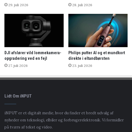
29. juli 2026
28. juli 2026
DJI afslører vild lommekamera-
Philips putter AI og et mundkort
opgradering ved en fejl
direkte i eltandbørsten
27. juli 2026
23. juli 2026
Lidt Om iNPUT
iNPUT er et digitalt medie, hvor du finder et bredt udvalg af
nyheder om teknologi, elbiler og forbrugerelektronik. Vi formidler
på tværs af tekst og video.