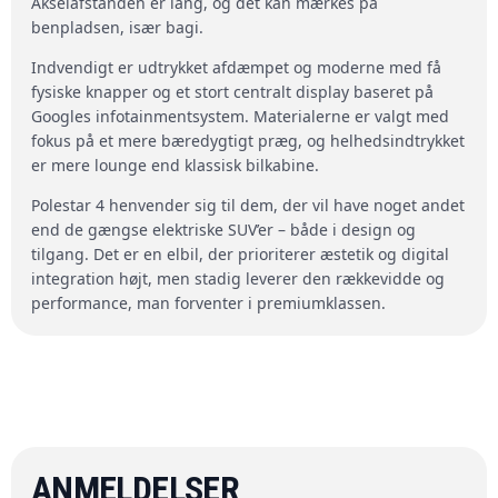
Akselafstanden er lang, og det kan mærkes på
benpladsen, især bagi.
Indvendigt er udtrykket afdæmpet og moderne med få
fysiske knapper og et stort centralt display baseret på
Googles infotainmentsystem. Materialerne er valgt med
fokus på et mere bæredygtigt præg, og helhedsindtrykket
er mere lounge end klassisk bilkabine.
Polestar 4 henvender sig til dem, der vil have noget andet
end de gængse elektriske SUV’er – både i design og
tilgang. Det er en elbil, der prioriterer æstetik og digital
integration højt, men stadig leverer den rækkevidde og
performance, man forventer i premiumklassen.
ANMELDELSER