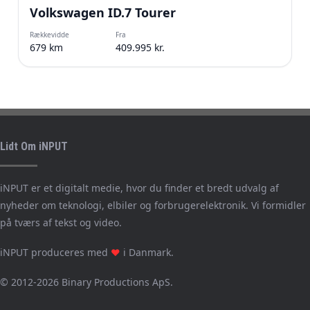
Volkswagen ID.7 Tourer
Rækkevidde
Fra
679 km
409.995 kr.
Lidt Om iNPUT
iNPUT er et digitalt medie, hvor du finder et bredt udvalg af
nyheder om teknologi, elbiler og forbrugerelektronik. Vi formidler
på tværs af tekst og video.
iNPUT produceres med
i Danmark.
❤
© 2012-2026 Binary Productions ApS.