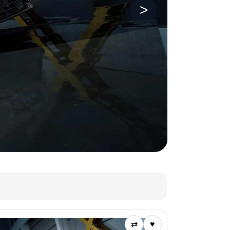
>
⇄
♥