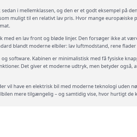
sedan i mellemklassen, og den er et godt eksempel på den n
som muligt til en relativt lav pris. Hvor mange europæiske 
rmat.
 med en lav front og bløde linjer. Den forsøger ikke at v
ndard blandt moderne elbiler: lav luftmodstand, rene flader 
 og software. Kabinen er minimalistisk med få fysiske knap
ktioner. Det giver et moderne udtryk, men betyder også, at 
er vil have en elektrisk bil med moderne teknologi uden n
lbilen mere tilgængelig – og samtidig vise, hvor hurtigt de 