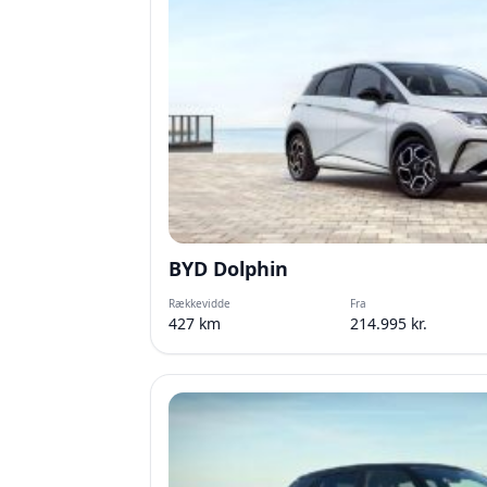
BYD Dolphin
Rækkevidde
Fra
427 km
214.995 kr.