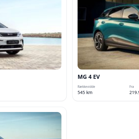
MG 4 EV
Rækkevidde
Fra
545 km
219.