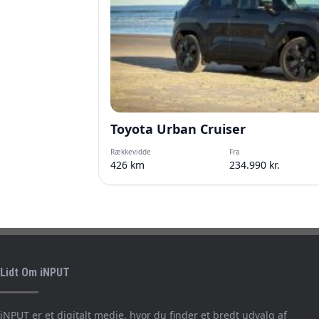
Toyota Urban Cruiser
Rækkevidde
Fra
426 km
234.990 kr.
Lidt Om iNPUT
iNPUT er et digitalt medie, hvor du finder et bredt udvalg af