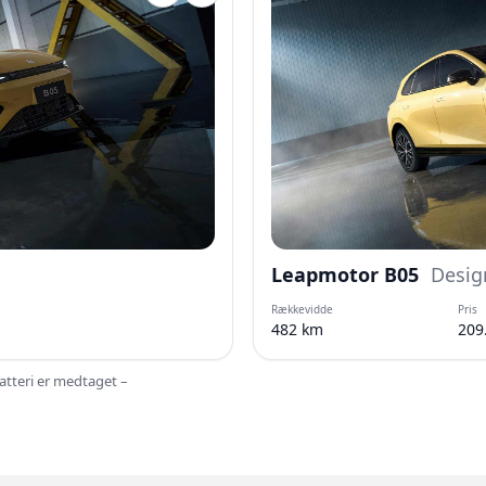
Leapmotor B05
Desig
Rækkevidde
Pris
482 km
209
batteri er medtaget –