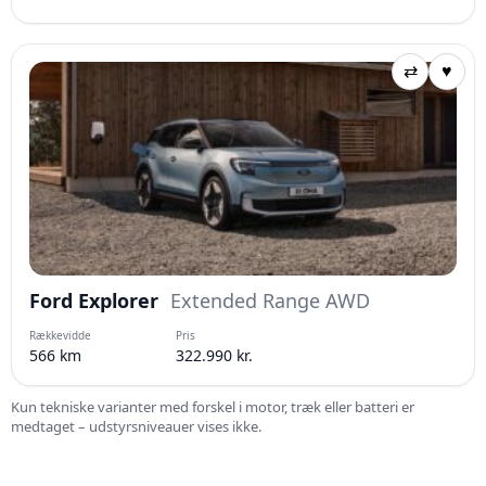
⇄
♥
Ford Explorer
Extended Range AWD
Rækkevidde
Pris
566 km
322.990 kr.
Kun tekniske varianter med forskel i motor, træk eller batteri er
medtaget – udstyrsniveauer vises ikke.