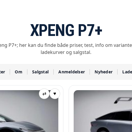
XPENG P7+
ng P7+; her kan du finde både priser, test, info om variante
ladekurver og salgstal.
ter
Om
Salgstal
Anmeldelser
Nyheder
Lad
⇄
♥