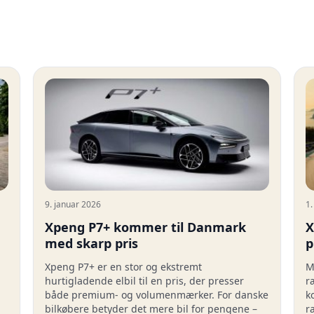
9. januar 2026
1
Xpeng P7+ kommer til Danmark
X
med skarp pris
p
Xpeng P7+ er en stor og ekstremt
M
hurtigladende elbil til en pris, der presser
r
både premium- og volumenmærker. For danske
k
bilkøbere betyder det mere bil for pengene –
r