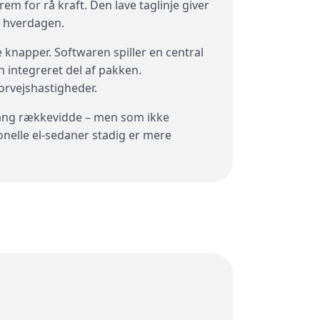
em for rå kraft. Den lave taglinje giver
i hverdagen.
 knapper. Softwaren spiller en central
 integreret del af pakken.
orvejshastigheder.
lang rækkevidde – men som ikke
onelle el-sedaner stadig er mere