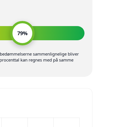
79%
80
øre bedømmelserne sammenlignelige bliver
 og procenttal kan regnes med på samme