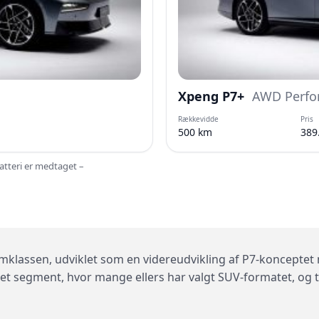
Xpeng P7+
AWD Perfo
Rækkevidde
Pris
500 km
389
batteri er medtaget –
emklassen, udviklet som en videreudvikling af P7-koncepte
 i et segment, hvor mange ellers har valgt SUV-formatet, og t