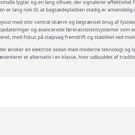
lle lygter og en lang silhuet, der signalerer effektivitet fr
n er lang nok til, at bagsædepladsen stadig er anvendelig 
layout med stor central skærm og begrænset brug af fysiske
e opdateringer og avancerede førerassistentsystemer som en
eret, med fokus på støjsvag fremdrift og stabilitet ved mot
, der ønsker en elektrisk sedan med moderne teknologi og 
senterer et alternativ i en klasse, hvor udbuddet af traditi