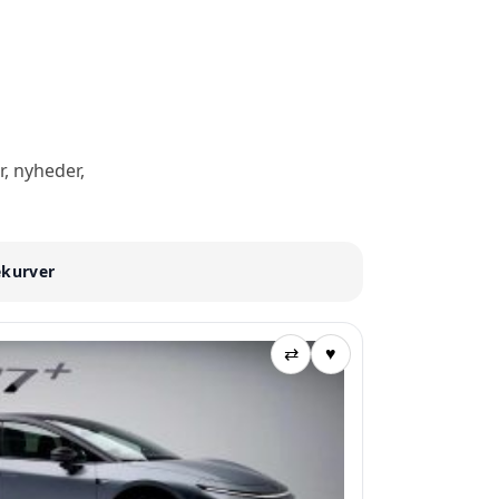
r, nyheder,
ekurver
⇄
♥