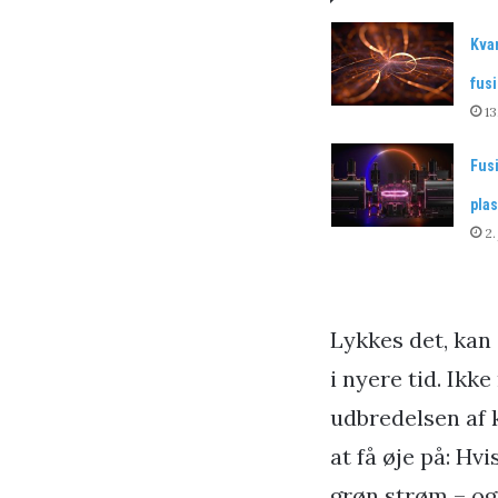
Kva
fus
13
Fus
pla
2.
Lykkes det, kan
i nyere tid. Ikk
udbredelsen af k
at få øje på: Hv
grøn strøm – ogs