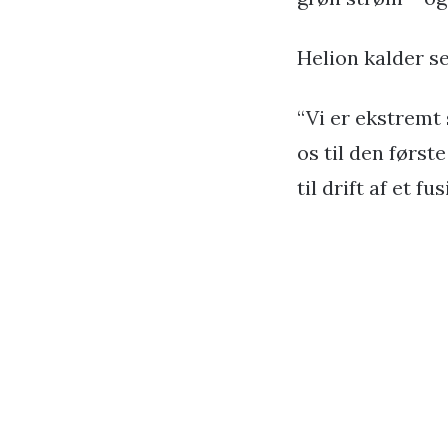
Helion kalder s
“Vi er ekstremt 
os til den førs
til drift af et f