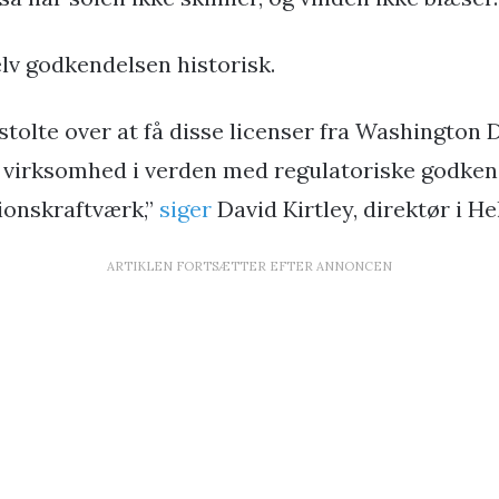
elv godkendelsen historisk.
stolte over at få disse licenser fra Washington 
te virksomhed i verden med regulatoriske godken
usionskraftværk,”
siger
David Kirtley, direktør i He
ARTIKLEN FORTSÆTTER EFTER ANNONCEN