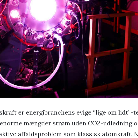
skraft er energibranchens evige “lige om lidt”-t
 enorme mængder strøm uden CO2-udledning 
aktive affaldsproblem som klassisk atomkraft. N