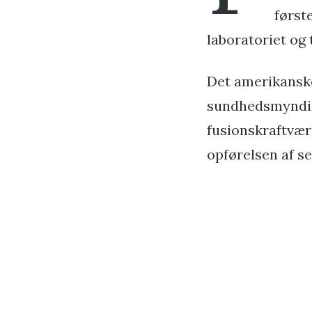
først
laboratoriet og 
Det amerikansk
sundhedsmyndigh
fusionskraftvær
opførelsen af s