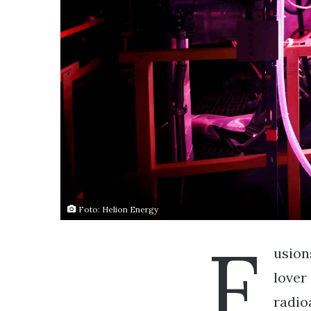
Foto: Helion Energy
F
usion
lover
radio