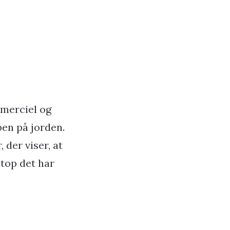
mmerciel og
ben på jorden.
 der viser, at
etop det har