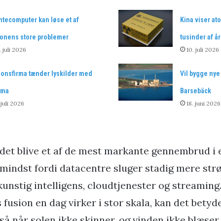
ntecomputer kan løse et af
Kina viser ato
ionens store problemer
tusinder af år
. juli 2026
10. juli 2026
ionsfirma tænder lyskilder med
Vil bygge nye
sma
Barsebäck
 juli 2026
18. juni 2026
 det blive et af de mest markante gennembrud i
e mindst fordi datacentre sluger stadig mere str
unstig intelligens, cloudtjenester og streaming.
is fusion en dag virker i stor skala, kan det betyd
å når solen ikke skinner, og vinden ikke blæser.