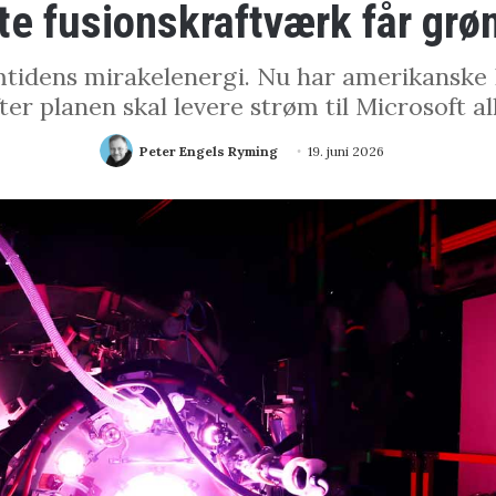
te fusionskraftværk får grøn
mtidens mirakelenergi. Nu har amerikanske He
ter planen skal levere strøm til Microsoft al
Peter Engels Ryming
19. juni 2026