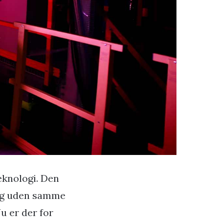
eknologi. Den
og uden samme
u er der for