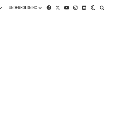
Facebook
X
YouTube
Instagram
Discord
Switch skin
Søg efter
UNDERHOLDNING