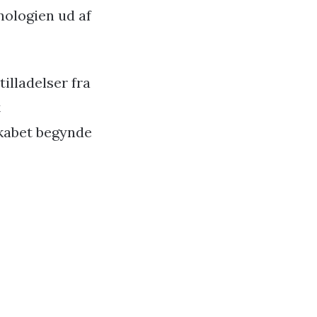
nologien ud af
illadelser fra
t
skabet begynde