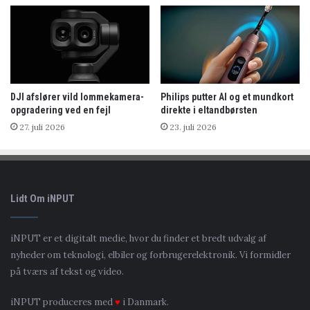
DJI afslører vild lommekamera-
Philips putter AI og et mundkort
opgradering ved en fejl
direkte i eltandbørsten
27. juli 2026
23. juli 2026
Lidt Om iNPUT
iNPUT er et digitalt medie, hvor du finder et bredt udvalg af
nyheder om teknologi, elbiler og forbrugerelektronik. Vi formidler
på tværs af tekst og video.
iNPUT produceres med
♥
i Danmark.