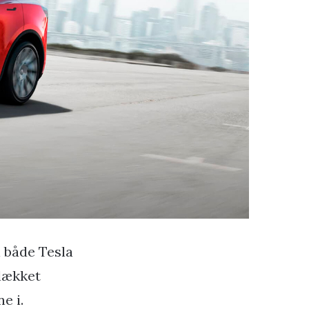
l både Tesla
 lækket
e i.