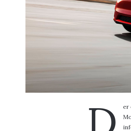
D
er
Mo
in