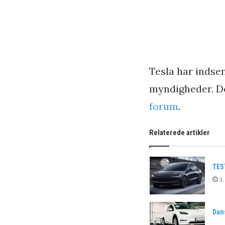
Tesla har indsen
myndigheder. De
forum
.
Relaterede artikler
TES
3.
Dans