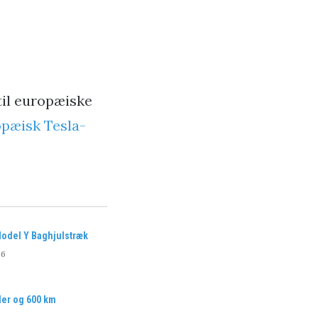
til europæiske
pæisk Tesla-
Model Y Baghjulstræk
26
er og 600 km