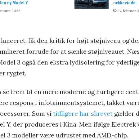
ten ny Model Y
rækkevidde
 marts 2026
27. februar 
lanceret, fik den kritik for højt støjniveau og de
amineret forrude for at sænke støjniveauet. Næs
odel 3 også den ekstra lydisolering for yderlig
er rygtet.
 se frem til en mere moderne og hurtigere cent
ere respons i infotainmentsystemet, takket være 
ocessorer. Som vi
tidligere har skrevet
gælder de
 Y, der produceres i Kina. Men ifølge Electrek v
 3 modeller være udrustet med AMD-chip.