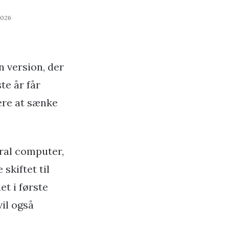
2026
n version, der
te år får
ere at sænke
ral computer,
skiftet til
t i første
il også