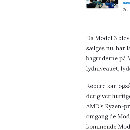
næs
9.
Da Model 3 blev 
sælges nu, har l
bagruderne på M
lydniveauet, lyd
Købere kan også
der giver hurtig
AMD’s Ryzen-pr
omgang de Model
kommende Model