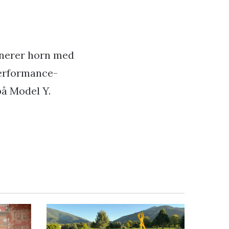
inerer horn med
Performance-
på Model Y.