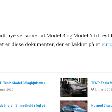
dt nye versioner af Model 3 og Model Y til test 
t er disse dokumenter, der er lækket på et
euro
T: Tesla Model 3 Baghjulstræk
TEST: Tesla 
 maj 2026
9. marts 20
k bilejer får medhold i fejl på
Nu med 7 sæd