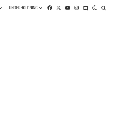
Facebook
X
YouTube
Instagram
Discord
Switch skin
Søg efter
UNDERHOLDNING