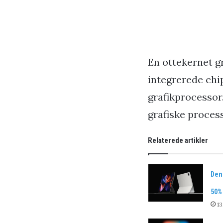
En ottekernet g
integrerede chip
grafikprocessor.
grafiske process
Relaterede artikler
Den
50%
13