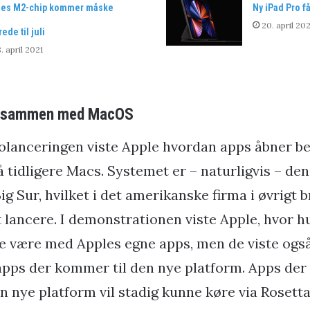
les M2-chip kommer måske
Ny iPad Pro f
20. april 202
rede til juli
. april 2021
g sammen med MacOS
eolanceringen viste Apple hvordan apps åbner be
 tidligere Macs. Systemet er – naturligvis – de
g Sur, hvilket i det amerikanske firma i øvrigt 
at lancere. I demonstrationen viste Apple, hvor h
e være med Apples egne apps, men de viste også,
apps der kommer til den nye platform. Apps der
en nye platform vil stadig kunne køre via Rosetta