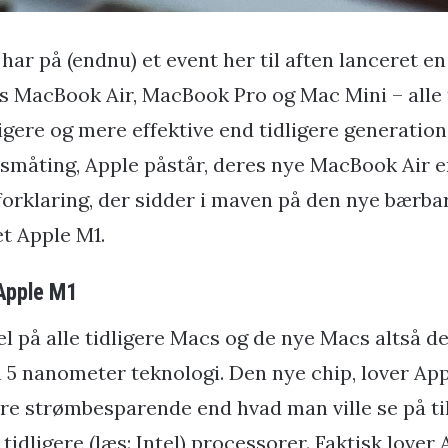
 har på (endnu) et event her til aften lanceret en
s MacBook Air, MacBook Pro og Mac Mini – alle 
igere og mere effektive end tidligere generatione
 småting, Apple påstår, deres nye MacBook Air er 
forklaring, der sidder i maven på den nye bærba
et Apple M1.
Apple M1
l på alle tidligere Macs og de nye Macs altså d
 5 nanometer teknologi. Den nye chip, lover App
re strømbesparende end hvad man ville se på t
dligere (læs: Intel) processorer. Faktisk lover 