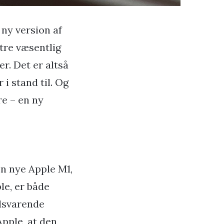
 ny version af
tre væsentlig
r. Det er altså
i stand til. Og
re – en ny
en nye Apple M1,
le, er både
ilsvarende
Apple, at den