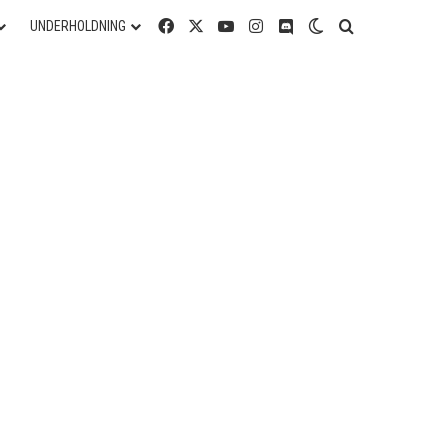
Facebook
X
YouTube
Instagram
Discord
Switch skin
Søg efter
UNDERHOLDNING