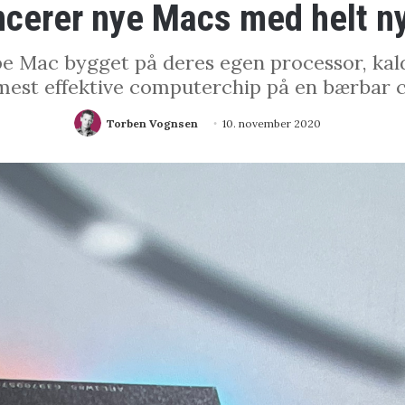
ncerer nye Macs med helt n
pe Mac bygget på deres egen processor, kalde
mest effektive computerchip på en bærbar 
Torben Vognsen
10. november 2020