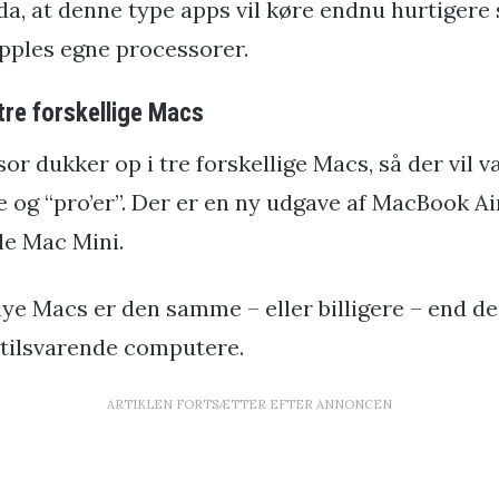
da, at denne type apps vil køre endnu hurtigere
Apples egne processorer.
tre forskellige Macs
r dukker op i tre forskellige Macs, så der vil v
 og “pro’er”. Der er en ny udgave af MacBook A
le Mac Mini.
ye Macs er den samme – eller billigere – end de
 tilsvarende computere.
ARTIKLEN FORTSÆTTER EFTER ANNONCEN