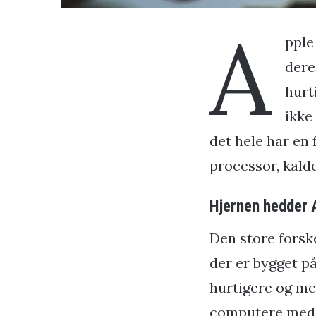
A
pple
dere
hurt
ikke
det hele har en 
processor, kald
Hjernen hedder 
Den store forske
der er bygget på
hurtigere og me
computere med ti