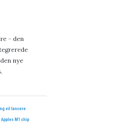
dre – den
ntegrerede
n den nye
.
g vil lancere
l Apples M1 chip