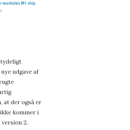
år muskuløs M1-chip
1
tydeligt
n nye udgave af
brugte
urtig
 at der også er
 ikke kommer i
 version 2.