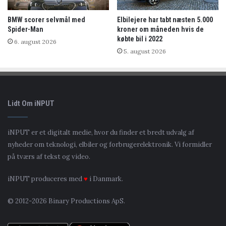
BMW scorer selvmål med
Elbilejere har tabt næsten 5.000
Spider-Man
kroner om måneden hvis de
købte bil i 2022
6. august 2026
5. august 2026
Lidt Om iNPUT
iNPUT er et digitalt medie, hvor du finder et bredt udvalg af
nyheder om teknologi, elbiler og forbrugerelektronik. Vi formidler
på tværs af tekst og video.
iNPUT produceres med
♥
i Danmark.
© 2012-2026 Binary Productions ApS.