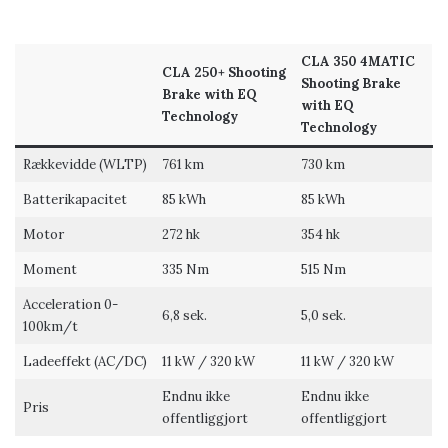
CLA 350 4MATIC
CLA 250+ Shooting
Shooting Brake
Brake with EQ
with EQ
Technology
Technology
Rækkevidde (WLTP)
761 km
730 km
Batterikapacitet
85 kWh
85 kWh
Motor
272 hk
354 hk
Moment
335 Nm
515 Nm
Acceleration 0-
6,8 sek.
5,0 sek.
100km/t
Ladeeffekt (AC/DC)
11 kW / 320 kW
11 kW / 320 kW
Endnu ikke
Endnu ikke
Pris
offentliggjort
offentliggjort