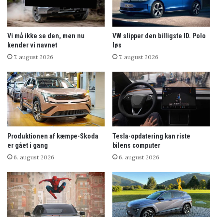
Vi må ikke se den, men nu
VW slipper den billigste ID. Polo
kender vi navnet
løs
7. august 2026
7. august 2026
Produktionen af kæmpe-Skoda
Tesla-opdatering kan riste
er gået i gang
bilens computer
6. august 2026
6. august 2026