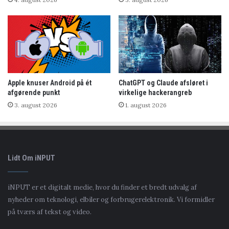
Apple knuser Android på ét
ChatGPT og Claude afsløret i
afgørende punkt
virkelige hackerangreb
3. august 2026
1. august 2026
Lidt Om iNPUT
iNPUT er et digitalt medie, hvor du finder et bredt udvalg af
nyheder om teknologi, elbiler og forbrugerelektronik. Vi formidler
på tværs af tekst og video.